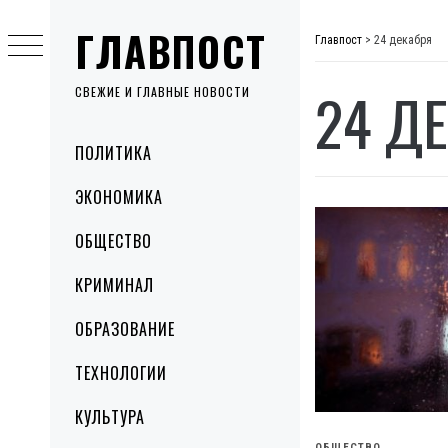
Skip
ГЛАВПОСТ
to
Главпост
>
24 декабря
content
24 Д
СВЕЖИЕ И ГЛАВНЫЕ НОВОСТИ
Primary
ПОЛИТИКА
Menu
ЭКОНОМИКА
ОБЩЕСТВО
КРИМИНАЛ
ОБРАЗОВАНИЕ
ТЕХНОЛОГИИ
КУЛЬТУРА
ОБЩЕСТВО