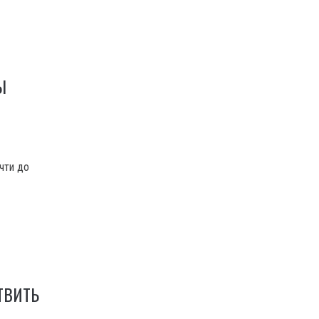
Я
Ы
чти до
ТВИТЬ