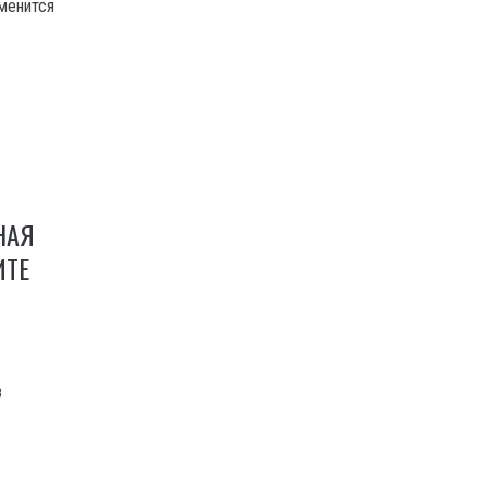
менится
НАЯ
ИТЕ
в