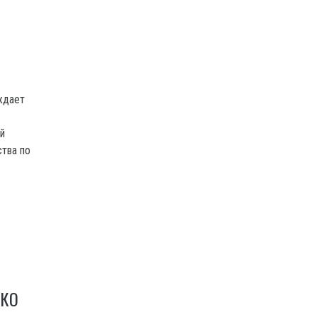
ждает
й
тва по
ЗКО