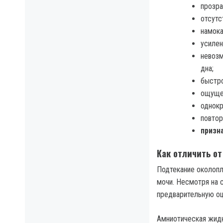
прозра
отсутс
намока
усилен
невоз
дна;
быстро
ощущен
однокр
повтор
призн
Как отличить от
Подтекание околопл
мочи. Несмотря на 
предварительную оц
Амниотическая жидк