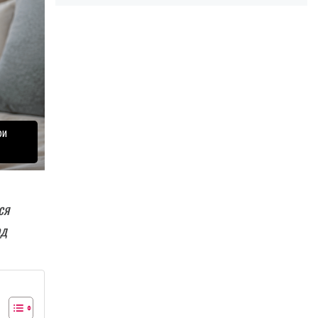
ри
ся
од