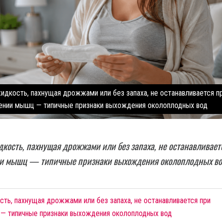
идкость, пахнущая дрожжами или без запаха, не останавливается п
ении мышц — типичные признаки выхождения околоплодных вод
кость, пахнущая дрожжами или без запаха, не останавливает
и мышц — типичные признаки выхождения околоплодных в
ть, пахнущая дрожжами или без запаха, не останавливается при
— типичные признаки выхождения околоплодных вод