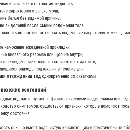
чная или слегка желтоватая жидкость;
твие характерного запаха мочи;
ние белья без видимой причины;
ие выделений после смены положения тела;
можность полностью остановить выделение напряжением мышц таз
е намокание ежедневной прокладки;
ие внезапного разрыва или щелчка внутри;
атное выделение большого количества жидкости;
яющиеся эпизоды подтекания в течение дня;
аки отхождения вод
одновременно со схватками.
 похожих состояний
одных вод часто путают с физиологическими выделениями или не
сходство симптомов, существуют признаки, которые помогают пров
енку состояния.
ость обычно имеет водянистую консистенцию и практически не об