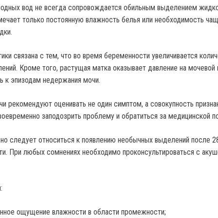
лодных вод не всегда сопровождается обильным выделением жидко
ечает только постоянную влажность белья или необходимость ча
дки.
ики связана с тем, что во время беременности увеличивается коли
ений. Кроме того, растущая матка оказывает давление на мочевой 
ь к эпизодам недержания мочи.
чи рекомендуют оценивать не один симптом, а совокупность признак
воевременно заподозрить проблему и обратиться за медицинской 
но следует относиться к появлению необычных выделений после 2
и. При любых сомнениях необходимо проконсультироваться с аку
:
нное ощущение влажности в области промежности;