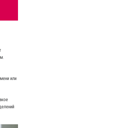
т
м.
емени или
акое
делений