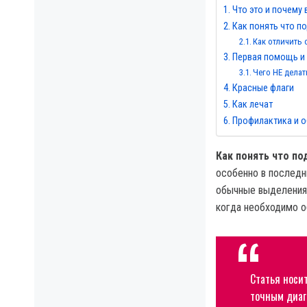
Что это и почему
Как понять что п
Как отличить
Первая помощь и
Чего НЕ делат
Красные флаги
Как лечат
Профилактика и о
Как понять что п
особенно в последн
обычные выделения 
когда необходимо 
Статья носи
точным диаг