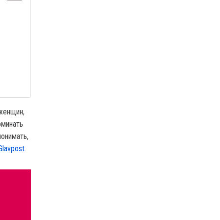
женщин,
оминать
онимать,
Glavpost
.