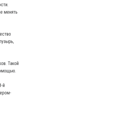
сти.
ще менять
чество
пузырь,
ов. Такой
помощью.
8-й
шером-