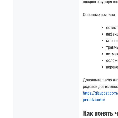
плодного пузыря во
Основные причины:
естест
инфекц
многов
травмы
истмик
осложн
перене
Дополнительную инф
родовой деятельнос
https://glavpost.com
peredvisniko/
Как понять 