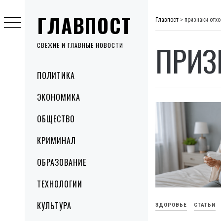
Skip
ГЛАВПОСТ
to
Главпост
>
признаки отх
content
ПРИЗ
СВЕЖИЕ И ГЛАВНЫЕ НОВОСТИ
Primary
ПОЛИТИКА
Menu
ЭКОНОМИКА
ОБЩЕСТВО
КРИМИНАЛ
ОБРАЗОВАНИЕ
ТЕХНОЛОГИИ
КУЛЬТУРА
ЗДОРОВЬЕ
СТАТЬИ