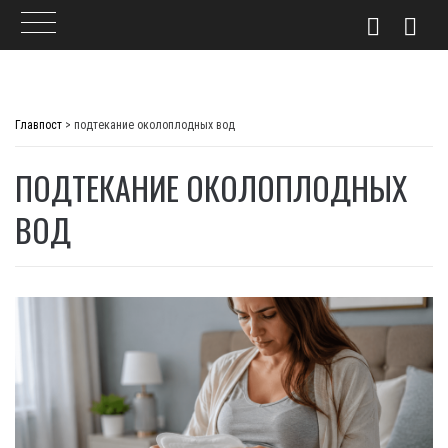
Skip
to
Главпост
>
подтекание околоплодных вод
content
ПОДТЕКАНИЕ ОКОЛОПЛОДНЫХ
ВОД