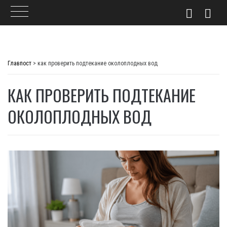
Skip
to
Главпост
>
как проверить подтекание околоплодных вод
content
КАК ПРОВЕРИТЬ ПОДТЕКАНИЕ
ОКОЛОПЛОДНЫХ ВОД