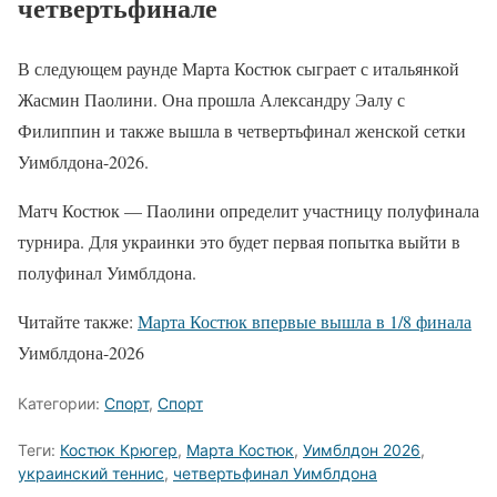
четвертьфинале
В следующем раунде Марта Костюк сыграет с итальянкой
Жасмин Паолини. Она прошла Александру Эалу с
Филиппин и также вышла в четвертьфинал женской сетки
Уимблдона-2026.
Матч Костюк — Паолини определит участницу полуфинала
турнира. Для украинки это будет первая попытка выйти в
полуфинал Уимблдона.
Читайте также:
Марта Костюк впервые вышла в 1/8 финала
Уимблдона-2026
Категории:
Спорт
,
Спорт
Теги:
Костюк Крюгер
,
Марта Костюк
,
Уимблдон 2026
,
украинский теннис
,
четвертьфинал Уимблдона