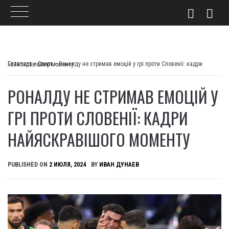
Skip
to
Главпост
>
Спорт
>
Роналду не стримав емоцій у грі проти Словенії: кадри найяскравішого моменту
content
РОНАЛДУ НЕ СТРИМАВ ЕМОЦІЙ У
ГРІ ПРОТИ СЛОВЕНІЇ: КАДРИ
НАЙЯСКРАВІШОГО МОМЕНТУ
PUBLISHED ON
2 ИЮЛЯ, 2024
BY
ИВАН ДУНАЕВ