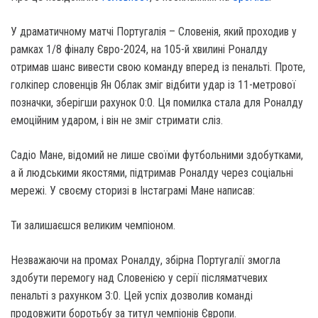
У драматичному матчі Португалія – Словенія, який проходив у
рамках 1/8 фіналу Євро-2024, на 105-й хвилині Роналду
отримав шанс вивести свою команду вперед із пенальті. Проте,
голкіпер словенців Ян Облак зміг відбити удар із 11-метрової
позначки, зберігши рахунок 0:0. Ця помилка стала для Роналду
емоційним ударом, і він не зміг стримати сліз.
Садіо Мане, відомий не лише своїми футбольними здобутками,
а й людськими якостями, підтримав Роналду через соціальні
мережі. У своєму сторизі в Інстаграмі Мане написав:
Ти залишаєшся великим чемпіоном.
Незважаючи на промах Роналду, збірна Португалії змогла
здобути перемогу над Словенією у серії післяматчевих
пенальті з рахунком 3:0. Цей успіх дозволив команді
продовжити боротьбу за титул чемпіонів Європи.