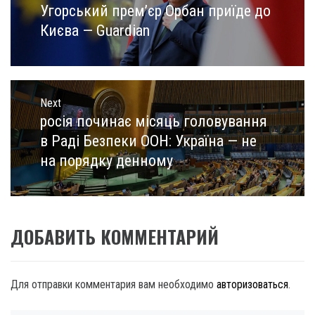
записям
Угорський прем’єр Орбан приїде до
Previous
post:
Києва — Guardian
Next
росія починає місяць головування
Next
post:
в Раді Безпеки ООН: Україна — не
на порядку денному
ДОБАВИТЬ КОММЕНТАРИЙ
Для отправки комментария вам необходимо
авторизоваться
.