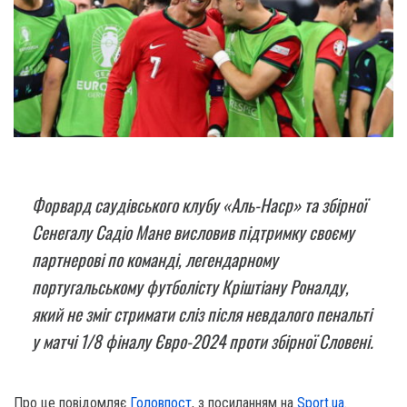
Форвард саудівського клубу «Аль-Наср» та збірної
Сенегалу Садіо Мане висловив підтримку своєму
партнерові по команді, легендарному
португальському футболісту Кріштіану Роналду,
який не зміг стримати сліз після невдалого пенальті
у матчі 1/8 фіналу Євро-2024 проти збірної Словені.
Про це повідомляє
Головпост
, з посиланням на
Sport.ua
.