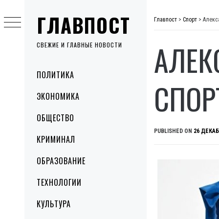
Skip
ГЛАВПОСТ
to
Главпост
>
Спорт
>
Алекс
content
АЛЕК
СВЕЖИЕ И ГЛАВНЫЕ НОВОСТИ
Primary
ПОЛИТИКА
Menu
СПОР
ЭКОНОМИКА
ОБЩЕСТВО
PUBLISHED ON
26 ДЕКАБ
КРИМИНАЛ
ОБРАЗОВАНИЕ
ТЕХНОЛОГИИ
КУЛЬТУРА