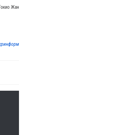
Токио Жан
кринформ