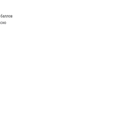
 баллов
асно