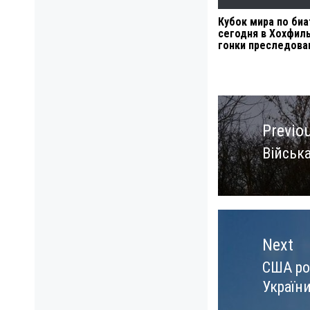
Кубок мира по биа
сегодня в Хохфил
гонки преследова
Навигация
по
Previo
записям
Війська
Previo
post:
Next
США ро
Next
Україн
post: