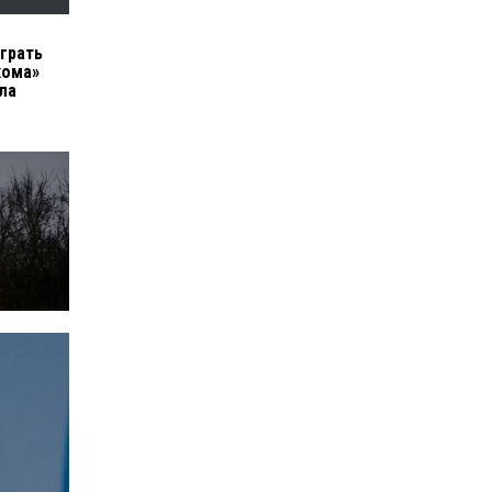
грать
хома»
ла