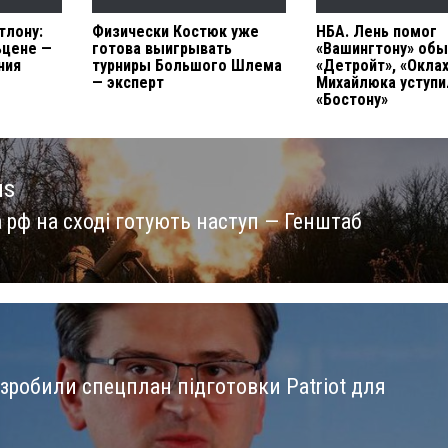
тлону:
Физически Костюк уже
НБА. Лень помог
ьцене —
готова выигрывать
«Вашингтону» обы
ния
турниры Большого Шлема
«Детройт», «Окла
— эксперт
Михайлюка уступи
«Бостону»
us
 рф на сході готують наступ — Генштаб
us
зробили спецплан підготовки Patriot для
и