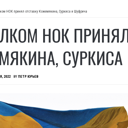
ком НОК принял отставку Кожемякина, Суркиса и Шуфрича
ЛКОМ НОК ПРИНЯЛ
МЯКИНА, СУРКИСА
Я, 2022
BY
ПЕТР ЮРЬЕВ