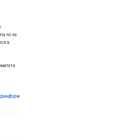
о
ча по их
тся в
омитета
кринформ