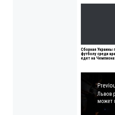
Сборная Украины 
футболу среди вр
едет на Чемпиона
Навигация
по
Previo
записям
Львов р
Previo
может 
post: