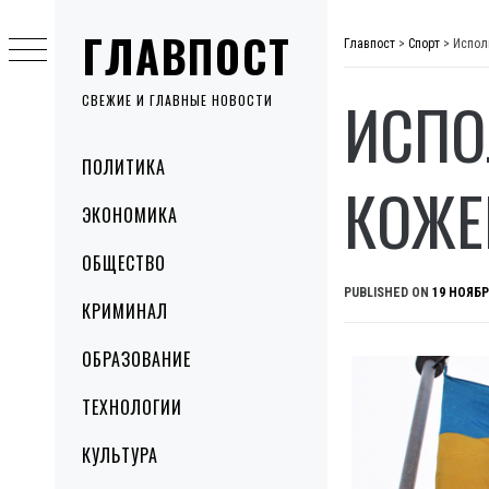
Skip
ГЛАВПОСТ
to
Главпост
>
Спорт
>
Испол
content
ИСПО
СВЕЖИЕ И ГЛАВНЫЕ НОВОСТИ
Primary
ПОЛИТИКА
Menu
КОЖЕ
ЭКОНОМИКА
ОБЩЕСТВО
PUBLISHED ON
19 НОЯБР
КРИМИНАЛ
ОБРАЗОВАНИЕ
ТЕХНОЛОГИИ
КУЛЬТУРА