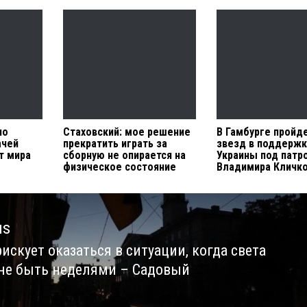
по
Стаховский: мое решение
В Гамбурге пройд
ачей
прекратить играть за
звезд в поддержк
т мира
сборную не опирается на
Украины под патр
физическое состояние
Владимира Кличк
us
искует оказаться в ситуации, когда света
us
не быть неделями – Садовый