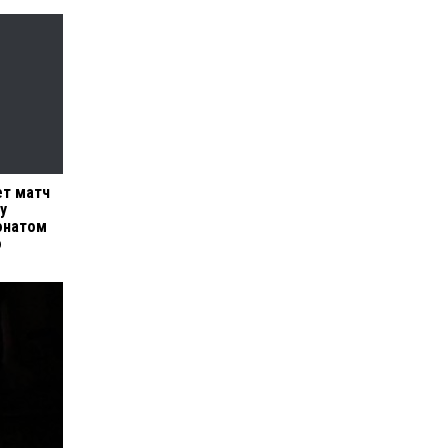
ет матч
у
онатом
о