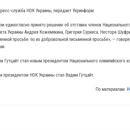
пресс-служба НОК Украины, передает Укринформ.
м единогласно принято решение об отставке членов Национальног
ета Украины Андрея Кожемякина, Григория Суркиса, Нестора Шуфри
енной просьбе. по их добровольной письменной просьбе», — говори
ии.
им Гутцайт стал новым президентом Национального олимпийского к
м президентом НОК Украины стал Вадим Гутцайт.
По материалам:
У