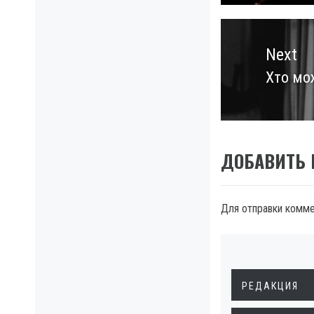
Next
Хто мо
Next
post:
ДОБАВИТЬ
Для отправки комм
РЕДАКЦИЯ