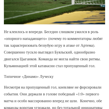
Не клеилось и впереди. Беседин слишком ужился в роль
«опорного нападающего» (почему-то комментаторы любят
так характеризовать беззубую игру в атаке от Артема).
Совершенно тускло выглядел Буяльский, однообразно
двигался Цыганков. Команда не могла найти свои ритмы.
Кульминацией этой катавасии стал пропущенный гол.
Типичное «Динамо» Луческу
Несмотря на пропущенный гол, киевляне не форсировали
события. Они держали в голове победный «1:0» первого
матча и особо массированно вперед не шли. Конечно, обе
команды воротам угрожали, но без тотальной инициативы