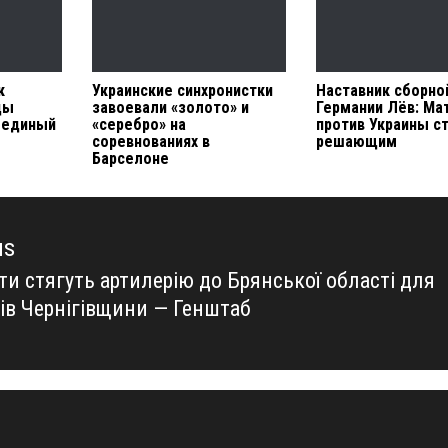
к
Украинские синхронистки
Наставник сборно
цы
завоевали «золото» и
Германии Лёв: Ма
и единый
«серебро» на
против Украины с
соревнованиях в
решающим
Барселоне
us
ти стягуть артилерію до Брянської області для
us
лів Чернігівщини — Генштаб