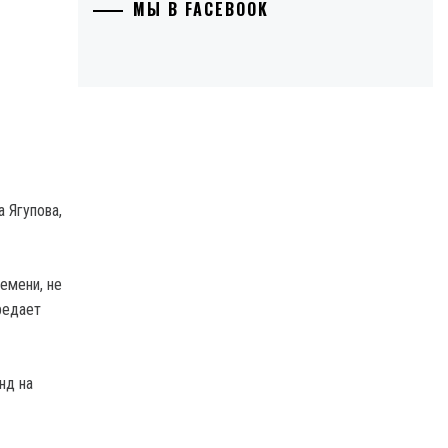
МЫ В FACEBOOK
 Ягупова,
емени, не
редает
нд на