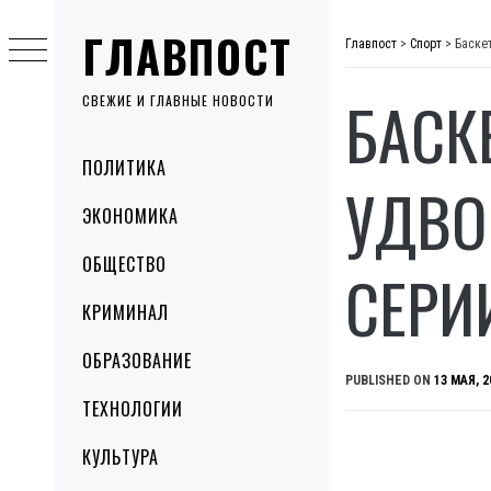
Skip
ГЛАВПОСТ
to
Главпост
>
Спорт
>
Баске
content
БАСК
СВЕЖИЕ И ГЛАВНЫЕ НОВОСТИ
Primary
ПОЛИТИКА
Menu
УДВО
ЭКОНОМИКА
ОБЩЕСТВО
СЕРИ
КРИМИНАЛ
ОБРАЗОВАНИЕ
PUBLISHED ON
13 МАЯ, 2
ТЕХНОЛОГИИ
КУЛЬТУРА