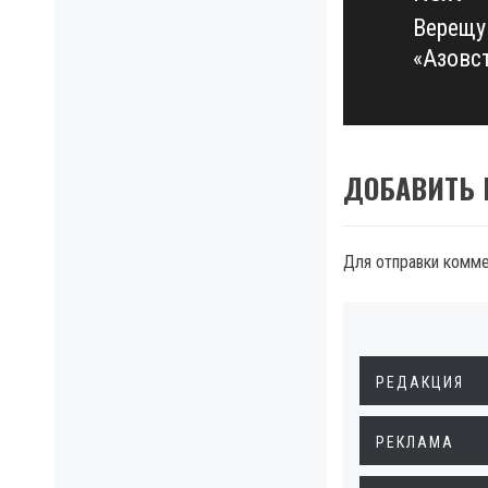
Верещу
Next
«Азовс
post:
ДОБАВИТЬ
Для отправки комм
РЕДАКЦИЯ
РЕКЛАМА