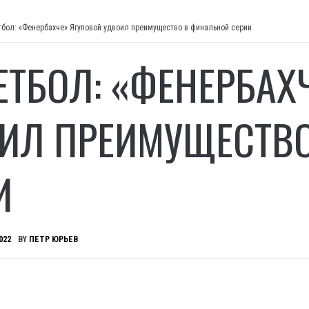
тбол: «Фенербахче» Ягуповой удвоил преимущество в финальной серии
ЕТБОЛ: «ФЕНЕРБАХ
ИЛ ПРЕИМУЩЕСТВ
И
022
BY
ПЕТР ЮРЬЕВ