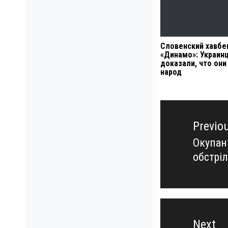
Словенский хавбе
«Динамо»: Украин
доказали, что он
народ
Навигация
по
Previo
записям
Окупан
Previo
обстрі
post:
Next