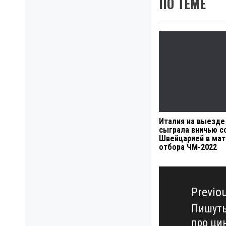
ПО ТЕМЕ
Италия на выезде
сыграла вничью с
Швейцарией в мат
отбора ЧМ-2022
Навигация
по
Previo
записям
Пишуть
Previo
про цин