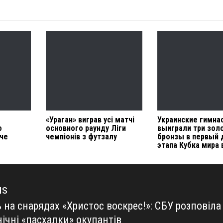
«Ураган» виграв усі матчі
Украинские гимна
о
основного раунду Ліги
выиграли три зол
че
чемпіонів з футзалу
бронзы в первый 
этапа Кубка мира 
us
 на снарядах «Христос воскрес!»: СБУ розповіла
us
ічні «пасхалки» окупантів