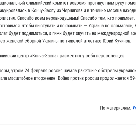
Национальный олимпийский комитет вовремя протянул нам руку пом
акуировалась в Кончу-Заспу из Чернигова и в течение месяца наход
 оплатил. Спасибо всем неравнодушным! Спасибо тем, кто понимает,
готовимся, чтобы выступать и показывать — Украина не сломалась, 
флаг будет подниматься, а гимн будет звучать на международной ар
нер женской сборной Украины по тяжелой атлетике Юрий Кучинов.
мпийский центр «Конча-Заспа» разместил у себя переселенцев
орм, утром 24 февраля россия начала ракетные обстрелы украинс
ачала масштабное вторжение. Война против россии продолжается 59-
По материалам:
У