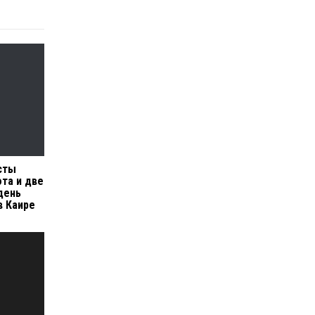
сты
ота и две
день
в Каире