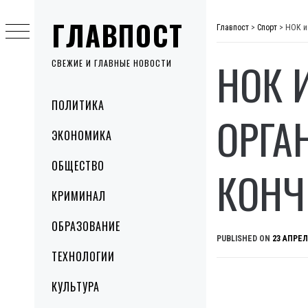
Skip
ГЛАВПОСТ
to
Главпост
>
Спорт
>
НОК и
content
НОК 
СВЕЖИЕ И ГЛАВНЫЕ НОВОСТИ
Primary
ПОЛИТИКА
Menu
ОРГА
ЭКОНОМИКА
ОБЩЕСТВО
КОНЧ
КРИМИНАЛ
ОБРАЗОВАНИЕ
PUBLISHED ON
23 АПРЕЛ
ТЕХНОЛОГИИ
КУЛЬТУРА