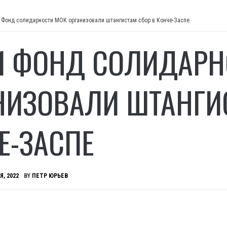
 Фонд солидарности МОК организовали штангистам сбор в Конче-Заспе
И ФОНД СОЛИДАРН
НИЗОВАЛИ ШТАНГИ
Е-ЗАСПЕ
Я, 2022
BY
ПЕТР ЮРЬЕВ