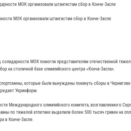
ности МОК организовали штангистам сбор в Конче-Заспе
д солидарности МОК помогли представителям отечественной тяжел
бор на столичной базе олимпийского центра «Конча-Заспа».
спортсмены, которые были вынуждены покинуть сборы в Чернигове
ередает Укринформ.
ости Международного олимпийского комитета, возглавляемого Сер
раины по тяжелой атлетике выделили более 500 тысяч гривен на опл
ра в Конче-Заспе.