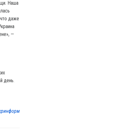
ощи. Наша
илась
 что даже
Украина
ене», —
ких
й день.
кринформ