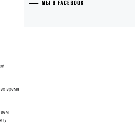
МЫ В FACEBOOK
ой
 во время
геем
ату