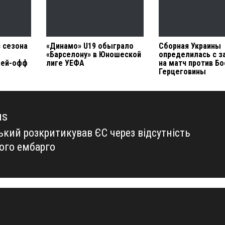
с сезона
«Динамо» U19 обыграло
Сборная Украины
«Барселону» в Юношеской
определилась с з
лей-офф
лиге УЕФА
на матч против Бо
Герцеговины
us
ький розкритикував ЄС через відсутність
us
ого ембарго