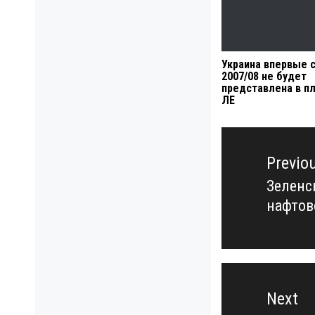
Украина впервые 
2007/08 не будет
представлена в п
ЛЕ
Навигация
по
Previo
записям
Зеленс
Previo
нафтов
post:
Next