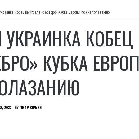
украинка Кобец выиграла «серебро» Кубка Европы по скалолазанию
 УКРАИНКА КОБЕЦ
ЕБРО» КУБКА ЕВРО
ОЛАЗАНИЮ
Я, 2022
BY
ПЕТР ЮРЬЕВ