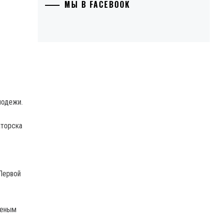
МЫ В FACEBOOK
лодежи.
аторска
 Первой
неным