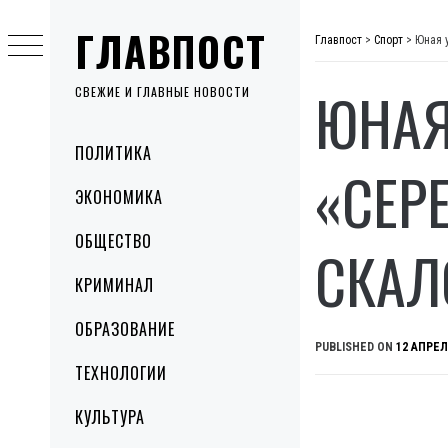
Skip
ГЛАВПОСТ
to
Главпост
>
Спорт
>
Юная 
content
ЮНАЯ
СВЕЖИЕ И ГЛАВНЫЕ НОВОСТИ
Primary
ПОЛИТИКА
Menu
«СЕР
ЭКОНОМИКА
ОБЩЕСТВО
СКАЛ
КРИМИНАЛ
ОБРАЗОВАНИЕ
PUBLISHED ON
12 АПРЕЛ
ТЕХНОЛОГИИ
КУЛЬТУРА