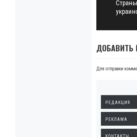
Страны
Next
украин
post:
ДОБАВИТЬ
Для отправки комм
РЕДАКЦИЯ
РЕКЛАМА
КОНТАКТЫ