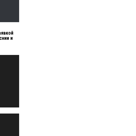
аявкой
снии и