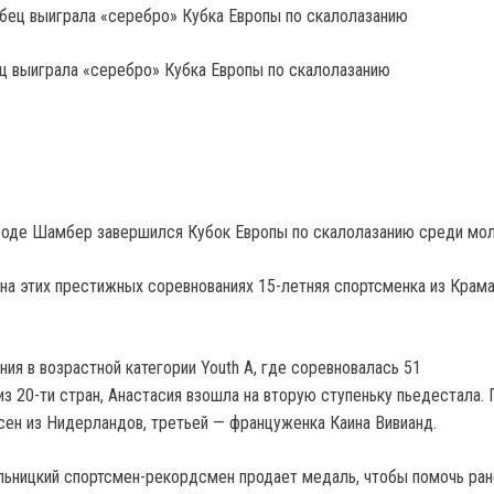
ц выиграла «серебро» Кубка Европы по скалолазанию
роде Шамбер завершился Кубок Европы по скалолазанию среди мо
на этих престижных соревнованиях 15-летняя спортсменка из Крам
ия в возрастной категории Youth A, где соревновалась 51
из 20-ти стран, Анастасия взошла на вторую ступеньку пьедестала.
сен из Нидерландов, третьей — француженка Каина Вивианд.
льницкий спортсмен-рекордсмен продает медаль, чтобы помочь ра