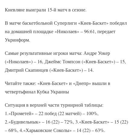
Киевляне выиграли 15-й матч в сезоне.
В матче баскетбольной Суперлиги «Киев-Баскет» победил
на домашней площадке «Николаев» – 96:61, передает
Укринформ.
Самые результативные игроки матча: Андре Уокер
(«Николаев») – 16, Джеймс Томпсон («Киев-Баскет») – 15,
Дмитрий Скапинцев («Киев-Баскет») – 14.
Читайте также: «Киев-Баскет» и «Днепр» вышли в
четвертьфинал Кубка Украины
Ситуация в верхней части турнирной таблицы:
1.«Прометей» – 22 побед (22 матчей) – 100%,
2.«Будивельнык» – 16 (22) – 72%, 3.«Киев-Баскет» – 15 (22)
– 68%, 4.«Харьковские Соколы» – 14 (22) – 63%.