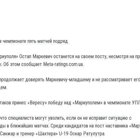
в чемпионате пять матчей подряд.
риуполя» Остап Маркевич останется на своем посту, несмотря на п
. Об этом сообщает Meta-ratings.com.ua.
продолжает доверять Маркевичу-младшему и не рассматривает его
ем.
таков принес «Вересу» победу над «Мариуполем» в чемпионате УП
что специалиста могут уволить, если он не исправит ситуацию с
ды в ближайших матчах. Среди кандидатов на пост наставника «Мар
Санжар и тренер «Шахтера» U-19 Оскар Ратулутра.