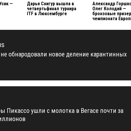
Усик —
Дарья Снигур вышла в
Александр Горшко
четвертьфинал турнира
Олег Колодий —
ITF в Люксембурге
бронзовые призе
чемпионата Евро
us
ине обнародовали новое деление карантинных
us
ы Пикассо ушли с молотка в Вегасе почти за
иллионов