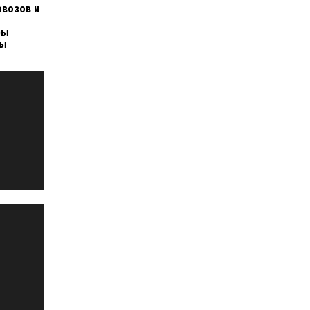
возов и
ры
пы