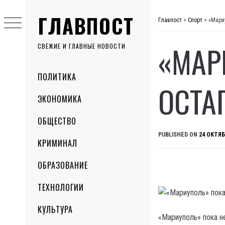
Skip
ГЛАВПОСТ
to
Главпост
>
Спорт
>
«Мари
content
«МАР
СВЕЖИЕ И ГЛАВНЫЕ НОВОСТИ
Primary
ПОЛИТИКА
Menu
ОСТА
ЭКОНОМИКА
ОБЩЕСТВО
PUBLISHED ON
24 ОКТЯБ
КРИМИНАЛ
ОБРАЗОВАНИЕ
ТЕХНОЛОГИИ
КУЛЬТУРА
«Мариуполь» пока н