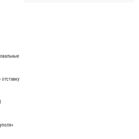
ровальные
 отставку
Л
уполя»