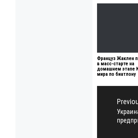
Француз Жаклен 
в масс-старте на
домашнем этапе 
мира по биатлону
Навигация
по
Previo
записям
Украин
Previo
предпр
post: