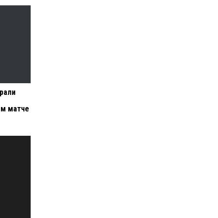
рали
ом матче