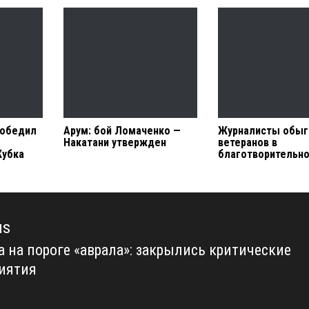
победил
Арум: бой Ломаченко —
Журналисты обыг
Накатани утвержден
ветеранов в
Кубка
благотворительн
us
а на пороге «аврала»: закрылись критические
us
иятия