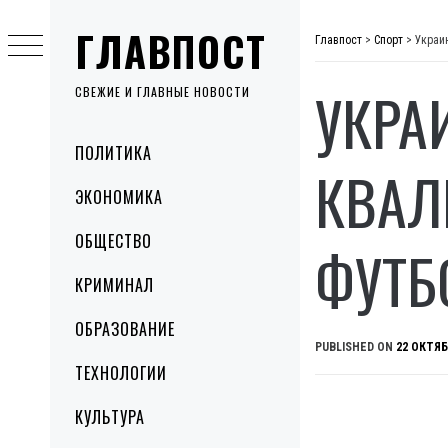
Skip
ГЛАВПОСТ
to
Главпост
>
Спорт
>
Украи
content
УКРА
СВЕЖИЕ И ГЛАВНЫЕ НОВОСТИ
Primary
ПОЛИТИКА
Menu
КВАЛ
ЭКОНОМИКА
ОБЩЕСТВО
ФУТБ
КРИМИНАЛ
ОБРАЗОВАНИЕ
PUBLISHED ON
22 ОКТЯБ
ТЕХНОЛОГИИ
КУЛЬТУРА