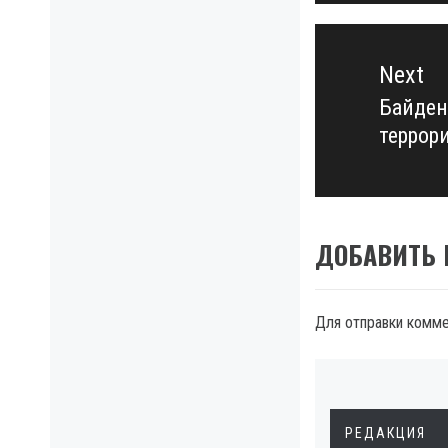
Next
Байден
Next
террор
post:
ДОБАВИТЬ
Для отправки комм
РЕДАКЦИЯ