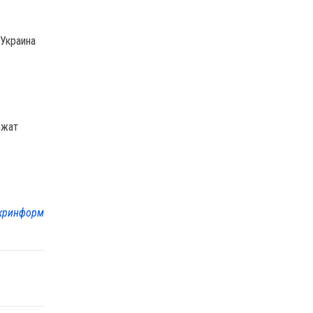
 Украина
лжат
кринформ