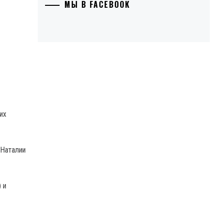
МЫ В FACEBOOK
их
 Наталии
 и