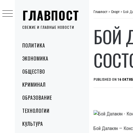
Skip
ГЛАВПОСТ
to
Главпост
>
Спорт
>
Бой Д
content
БОЙ 
СВЕЖИЕ И ГЛАВНЫЕ НОВОСТИ
Primary
ПОЛИТИКА
Menu
СОСТ
ЭКОНОМИКА
ОБЩЕСТВО
PUBLISHED ON
16 ОКТЯБ
КРИМИНАЛ
ОБРАЗОВАНИЕ
ТЕХНОЛОГИИ
КУЛЬТУРА
Бой Далакян — Конс