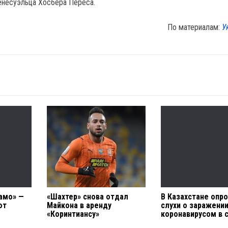
енесуэльца Хосбера Переса.
По материалам:
У
амо» —
«Шахтер» снова отдал
В Казахстане опр
ют
Майкона в аренду
слухи о заражени
«Коринтиансу»
коронавирусом в 