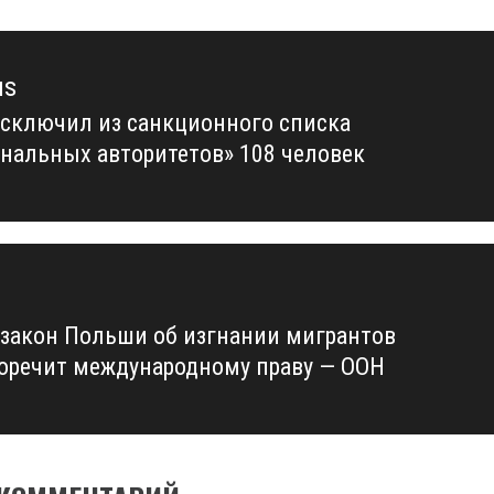
us
сключил из санкционного списка
us
нальных авторитетов» 108 человек
закон Польши об изгнании мигрантов
оречит международному праву — ООН