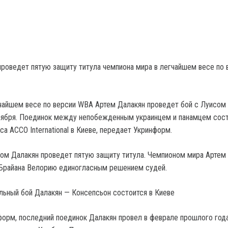
проведет пятую защиту титула чемпиона мира в легчайшем весе по 
чайшем весе по версии WBA Артем Далакян проведет бой с Луисом
оября. Поединок между непобежденным украинцем и панамцем сост
а ACCO International в Киеве, передает Укринформ.
ом Далакян проведет пятую защиту титула. Чемпионом мира Артем 
 Брайана Велорию единогласным решением судей.
ульный бой Далакян — Консепсьон состоится в Киеве
орм, последний поединок Далакян провел в феврале прошлого года