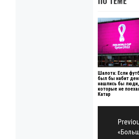
ПО ТЕМЕ
Шалота: Если фут
был бы набит ден
нашлись бы люди,
которые не поеха
Катар
Навигация
по
Previo
записям
«Больш
Previo