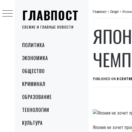
Skip
ГЛАВПОСТ
to
Главпост
>
Спорт
>
Япони
content
ЯПОН
СВЕЖИЕ И ГЛАВНЫЕ НОВОСТИ
Primary
ПОЛИТИКА
Menu
ЧЕМП
ЭКОНОМИКА
ОБЩЕСТВО
PUBLISHED ON
8 СЕНТЯБ
КРИМИНАЛ
ОБРАЗОВАНИЕ
ТЕХНОЛОГИИ
КУЛЬТУРА
Япония не хочет пр