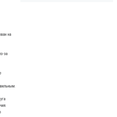
ован на
из-за
е
авильным.
уга
чия.
о