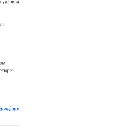
о ударили
для
ном
четыре
кринформ