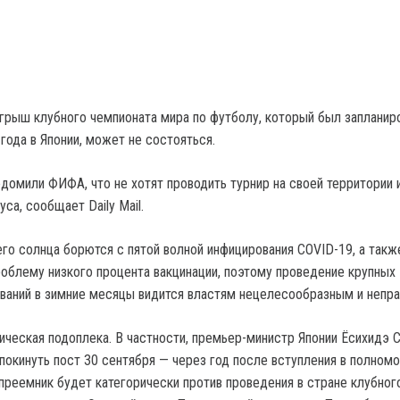
ыгрыш клубного чемпионата мира по футболу, который был запланир
года в Японии, может не состояться.
едомили ФИФА, что не хотят проводить турнир на своей территории 
са, сообщает Daily Mail.
го солнца борются с пятой волной инфицирования COVID-19, а такж
облему низкого процента вакцинации, поэтому проведение крупных
ваний в зимние месяцы видится властям нецелесообразным и непр
ическая подоплека. В частности, премьер-министр Японии Ёсихидэ С
покинуть пост 30 сентября — через год после вступления в полномо
 преемник будет категорически против проведения в стране клубног