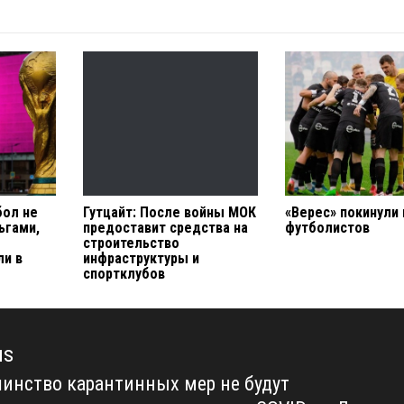
бол не
Гутцайт: После войны МОК
«Верес» покинули 
ьгами,
предоставит средства на
футболистов
строительство
ли в
инфраструктуры и
спортклубов
us
инство карантинных мер не будут
us