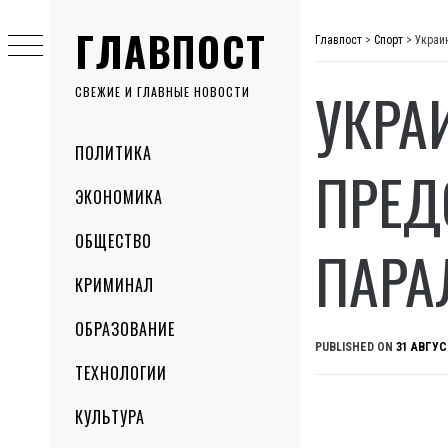
Skip
ГЛАВПОСТ
to
Главпост
>
Спорт
>
Украи
content
УКРА
СВЕЖИЕ И ГЛАВНЫЕ НОВОСТИ
Primary
ПОЛИТИКА
Menu
ПРЕД
ЭКОНОМИКА
ОБЩЕСТВО
ПАР
КРИМИНАЛ
ОБРАЗОВАНИЕ
PUBLISHED ON
31 АВГУС
ТЕХНОЛОГИИ
КУЛЬТУРА