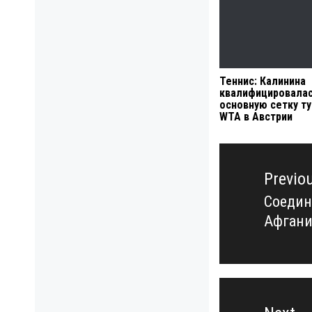
Теннис: Калинина
квалифицировалас
основную сетку ту
WTA в Австрии
Навигация
по
Previo
записям
Соедин
Previo
Афгани
post: