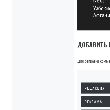
Next
Узбеки
Next
Афган
post:
ДОБАВИТЬ
Для отправки комм
РЕДАКЦИЯ
РЕКЛАМА