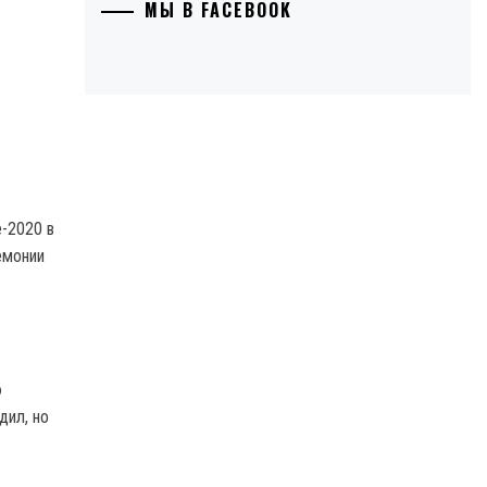
МЫ В FACEBOOK
-2020 в
емонии
ю
дил, но