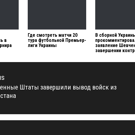
Где смотреть матчи 20
В сборной Украин
ь в
тура футбольной Премьер-
прокомментирова
рнира
лиги Украины
заявление Шевче
завершении контр
us
енные Штаты завершили вывод войск из
us
стана