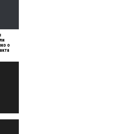
ы
ли
нко о
акта