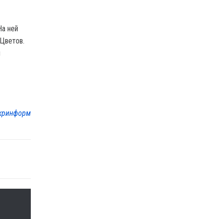
На ней
Цветов.
н
кринформ