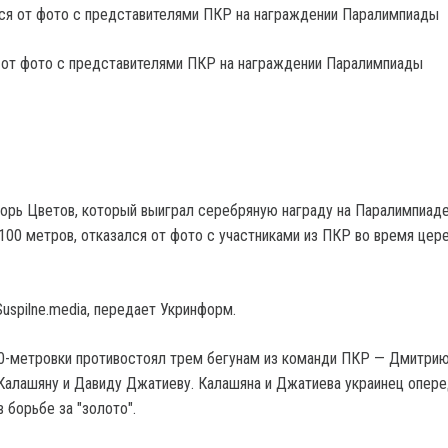
 от фото с представителями ПКР на награждении Паралимпиады
горь Цветов, который выиграл серебряную награду на Паралимпиаде
 100 метров, отказался от фото с участниками из ПКР во время цер
uspilne.media, передает Укринформ.
0-метровки противостоял трем бегунам из команди ПКР — Дмитри
Калашяну и Давиду Джатиеву. Калашяна и Джатиева украинец опере
 борьбе за "золото".