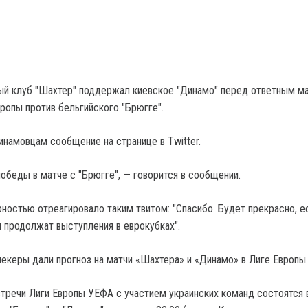
ый клуб "Шахтер" поддержал киевское "Динамо" перед ответным м
ропы против бельгийского "Брюгге".
динамовцам сообщение на странице в Twitter.
обеды в матче с "Брюгге", — говорится в сообщении.
рностью отреагировало таким твитом: "Спасибо. Будет прекрасно, е
 продолжат выступления в еврокубках".
мекеры дали прогноз на матчи «Шахтера» и «Динамо» в Лиге Европ
стречи Лиги Европы УЕФА с участием украинских команд состоятся в