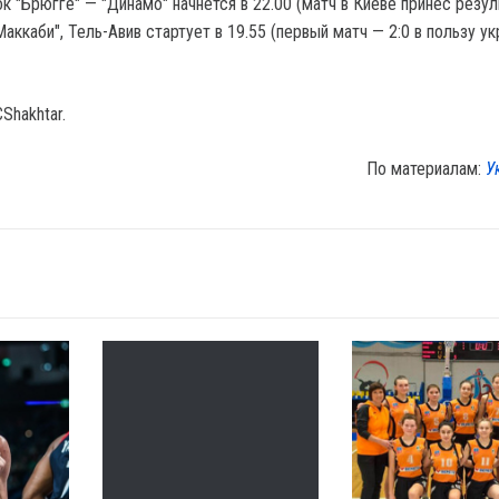
к "Брюгге" — "Динамо" начнется в 22.00 (матч в Киеве принес резуль
Маккаби", Тель-Авив стартует в 19.55 (первый матч — 2:0 в пользу у
Shakhtar.
По материалам:
У