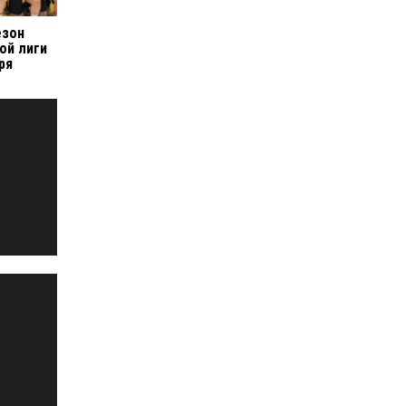
езон
ой лиги
ря