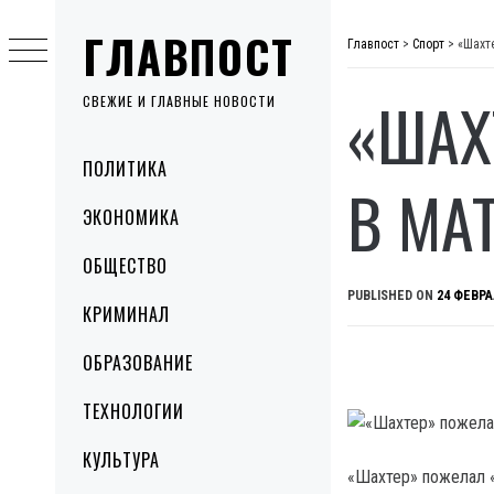
Skip
ГЛАВПОСТ
to
Главпост
>
Спорт
>
«Шахт
content
«ШАХ
СВЕЖИЕ И ГЛАВНЫЕ НОВОСТИ
Primary
ПОЛИТИКА
Menu
В МА
ЭКОНОМИКА
ОБЩЕСТВО
PUBLISHED ON
24 ФЕВРА
КРИМИНАЛ
ОБРАЗОВАНИЕ
ТЕХНОЛОГИИ
КУЛЬТУРА
«Шахтер» пожелал 