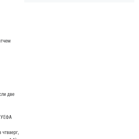
атчем
сли две
ы УЕФА
 чтваерг,