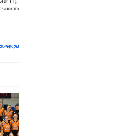
тат 1:1),
краинского
кринформ