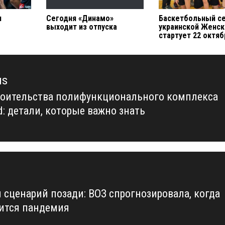
н
Сегодня «Динамо»
Баскетбольный с
выходит из отпуска
украинской Женск
стартует 22 октяб
us
роительства полифункционального комплекса
us
d: детали, которые важно знать
 сценарий позади: ВОЗ спрогнозировала, когда
ится пандемия