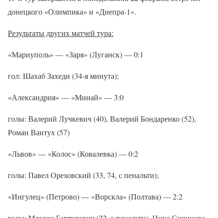
донецкого «Олимпика» и «Днепра-1».
Результаты других матчей тура:
«Мариуполь» — «Заря» (Луганск) — 0:1
гол: Шахаб Захеди (34-я минута);
«Александрия» — «Минай» — 3:0
голы: Валерий Лучкевич (40), Валерий Бондаренко (52),
Роман Вантух (57)
«Львов» — «Колос» (Ковалевка) — 0:2
голы: Павел Ореховский (33, 74, с пенальти);
«Ингулец» (Петрово) — «Ворскла» (Полтава) — 2:2
голы: Младен Бартулович (22, с пенальти), Ника Сичинава