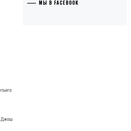
МЫ В FACEBOOK
етьего
: Джош