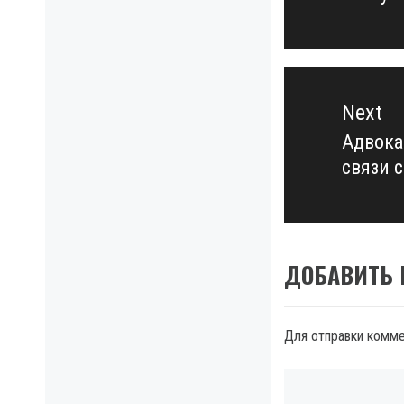
post:
Next
Адвока
Next
связи 
post:
ДОБАВИТЬ
Для отправки комм