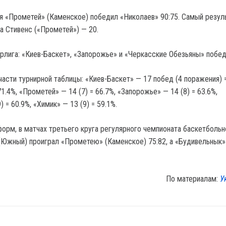
я «Прометей» (Каменское) победил «Николаев» 90:75. Самый резул
а Стивенс («Прометей») — 20.
ерлига: «Киев-Баскет», «Запорожье» и «Черкасские Обезьяны» побе
части турнирной таблицы: «Киев-Баскет» — 17 побед (4 поражения) =
71.4%, «Прометей» — 14 (7) = 66.7%, «Запорожье» — 14 (8) = 63.6%,
 = 60.9%, «Химик» — 13 (9) = 59.1%.
орм, в матчах третьего круга регулярного чемпионата баскетбольн
(Южный) проиграл «Прометею» (Каменское) 75:82, а «Будивельнык»
По материалам:
У