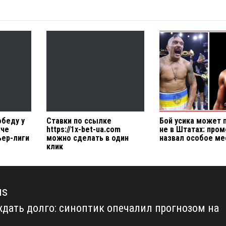
обеду у
Ставки по ссылке
Бой усика может 
тче
https://1x-bet-ua.com
не в Штатах: пром
ер-лиги
можно сделать в один
назвал особое ме
клик
us
ждать долго: синоптик опечалил прогнозом на
us