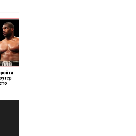
пройти
оутер
сто