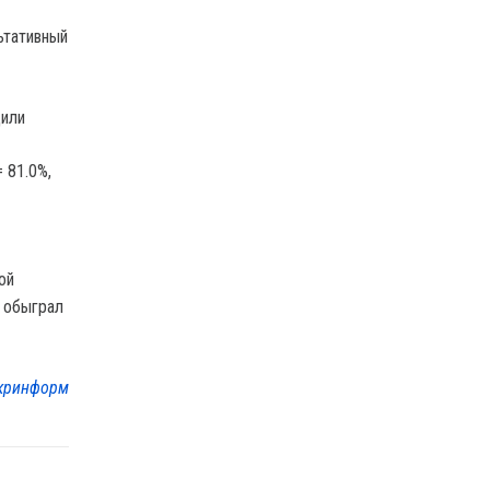
ьтативный
дили
 81.0%,
ой
 обыграл
кринформ