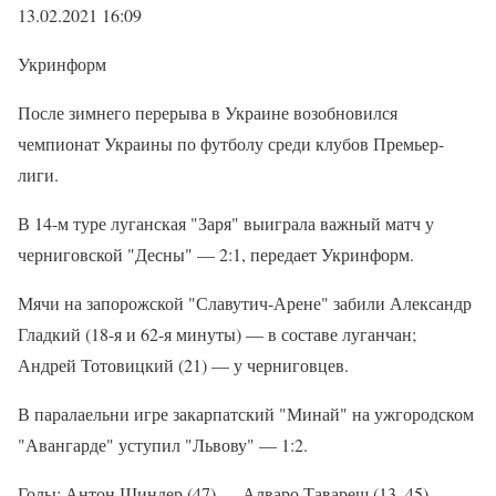
13.02.2021 16:09
Укринформ
После зимнего перерыва в Украине возобновился
чемпионат Украины по футболу среди клубов Премьер-
лиги.
В 14-м туре луганская "Заря" выиграла важный матч у
черниговской "Десны" — 2:1, передает Укринформ.
Мячи на запорожской "Славутич-Арене" забили Александр
Гладкий (18-я и 62-я минуты) — в составе луганчан;
Андрей Тотовицкий (21) — у черниговцев.
В паралаельни игре закарпатский "Минай" на ужгородском
"Авангарде" уступил "Львову" — 1:2.
Голы: Антон Шиндер (47) — Алваро Тавареш (13, 45).