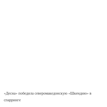
«Десна» победила северомакедонскую «Шкендию» в
спарринге