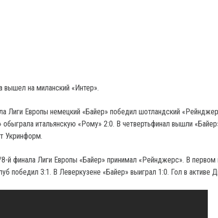
а вышел на миланский «Интер».
ала Лиги Европы немецкий «Байер» победил шотландский «Рейнджерс
» обыграла итальянскую «Рому» 2:0. В четвертьфинал вышли «Байер
т Укринформ.
/8-й финала Лиги Европы «Байер» принимал «Рейнджерс». В первом
луб победил 3:1. В Леверкузене «Байер» выиграл 1:0. Гол в активе Д