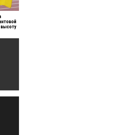
а
антовой
в высоту