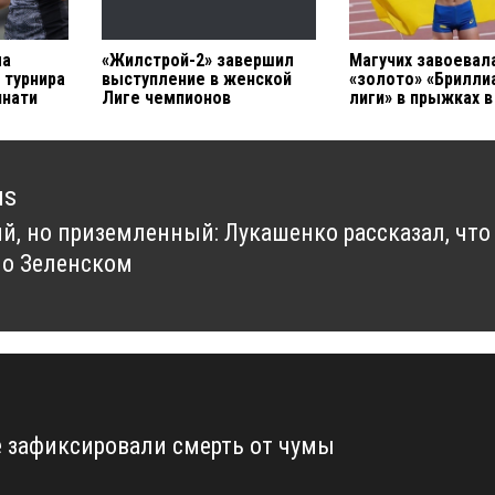
ла
«Жилстрой-2» завершил
Магучих завоевал
 турнира
выступление в женской
«золото» «Брилли
ннати
Лиге чемпионов
лиги» в прыжках 
us
й, но приземленный: Лукашенко рассказал, что
us
 о Зеленском
е зафиксировали смерть от чумы