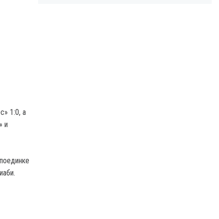
» 1:0, а
» и
 поединке
иаби.