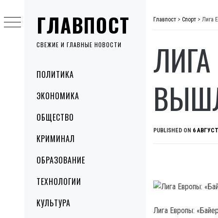
Skip
ГЛАВПОСТ
to
Главпост
>
Спорт
>
Лига 
content
ЛИГА
СВЕЖИЕ И ГЛАВНЫЕ НОВОСТИ
Primary
ПОЛИТИКА
Menu
ВЫШЛ
ЭКОНОМИКА
ОБЩЕСТВО
PUBLISHED ON
6 АВГУСТ
КРИМИНАЛ
ОБРАЗОВАНИЕ
ТЕХНОЛОГИИ
КУЛЬТУРА
Лига Европы: «Байе