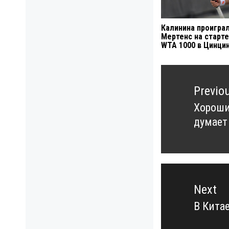
Калинина проигра
Мертенс на старте
WTA 1000 в Цинци
Навигация
по
Previo
записям
Хороши
Previo
думает
post:
Next
В Кита
Next
post: