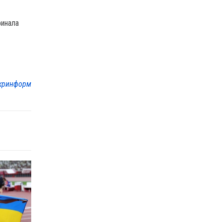
финала
кринформ