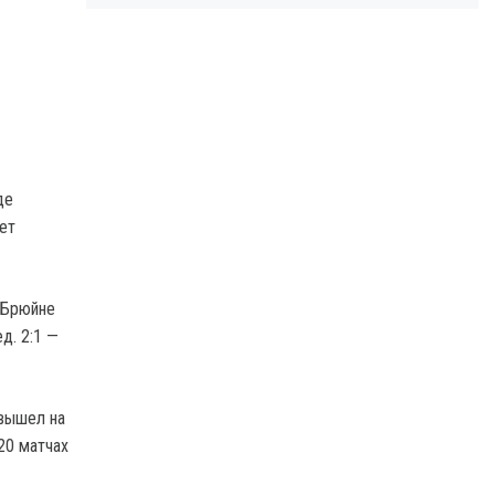
де
ет
е Брюйне
д. 2:1 —
 вышел на
20 матчах