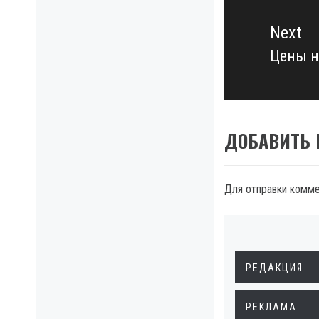
Next
Цены н
Next
post:
ДОБАВИТЬ
Для отправки комм
РЕДАКЦИЯ
РЕКЛАМА