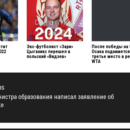
стит
Экс-футболист «Зари»
После победы на 
022
Цыганикс перешел в
Осака поднимется
польский «Видзев»
третье место в р
WTA
us
истра образования написал заявление об
us
ке