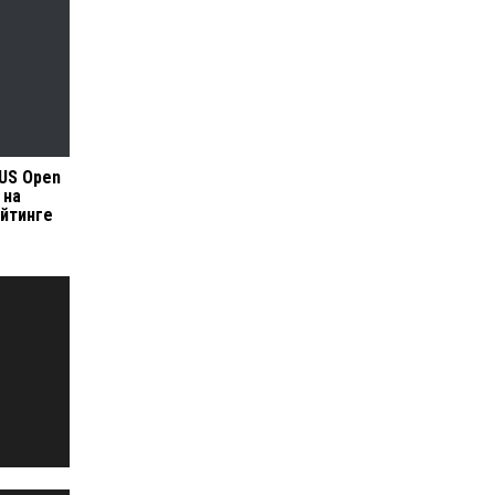
US Open
 на
ейтинге