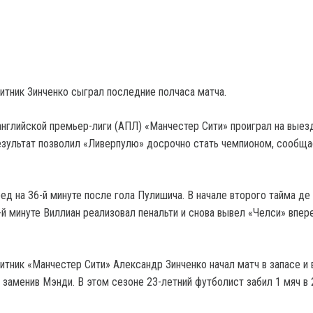
итник Зинченко сыграл последние полчаса матча.
 английской премьер-лиги (АПЛ) «Манчестер Сити» проиграл на выез
результат позволил «Ливерпулю» досрочно стать чемпионом, сообща
ед на 36-й минуте после гола Пулишича. В начале второго тайма д
-й минуте Виллиан реализовал пенальти и снова вывел «Челси» впере
итник «Манчестер Сити» Александр Зинченко начал матч в запасе и
, заменив Мэнди. В этом сезоне 23-летний футболист забил 1 мяч в 