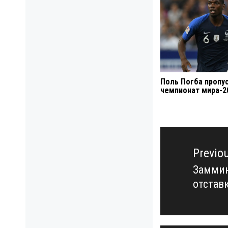
Поль Погба пропу
чемпионат мира-2
Навигация
по
Previo
записям
Заммин
Previo
отстав
post: