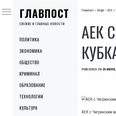
Skip
ГЛАВПОСТ
to
Главпост
>
Спорт
>
АЕК с
content
АЕК 
СВЕЖИЕ И ГЛАВНЫЕ НОВОСТИ
Primary
ПОЛИТИКА
Menu
КУБК
ЭКОНОМИКА
ОБЩЕСТВО
PUBLISHED ON
25 ИЮНЯ,
КРИМИНАЛ
ОБРАЗОВАНИЕ
ТЕХНОЛОГИИ
КУЛЬТУРА
АЕК с Чигринским в