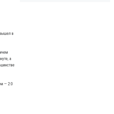
 вышел в
ричем
нуте, а
ьшинстве
м — 2:0