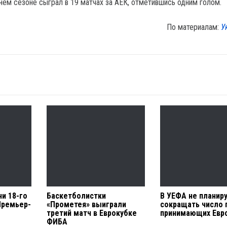
нем сезоне сыграл в 19 матчах за АЕК, отметившись одним голом.
По материалам:
У
и 18-го
Баскетболистки
В УЕФА не планир
Премьер-
«Прометея» выиграли
сокращать число 
третий матч в Еврокубке
принимающих Евр
ФИБА