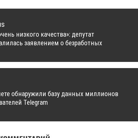
us
очень низкого качества»: депутат
us
алилась заявлением о безработных
нете обнаружили базу данных миллионов
вателей Telegram