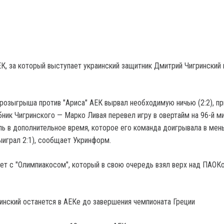
К, за который выступает украинский защитник Дмитрий Чигринский
 розыгрыша против "Ариса" АЕК вырвал необходимую ничью (2:2), п
ник Чигринского — Марко Ливая перевел игру в овертайм на 96-й ми
ь в дополнительное время, которое его команда доигрывала в мен
ыиграл 2:1), сообщает Укринформ.
ет с "Олимпиакосом", который в свою очередь взял верх над ПАОКо
ринский останется в АЕКе до завершения чемпионата Греции