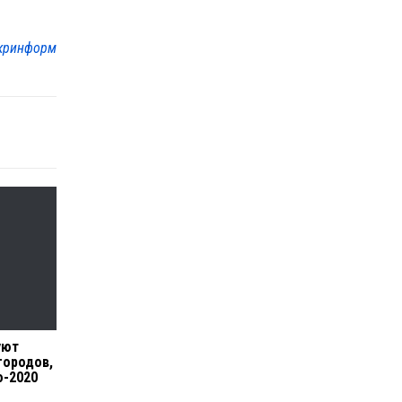
кринформ
уют
городов,
о-2020