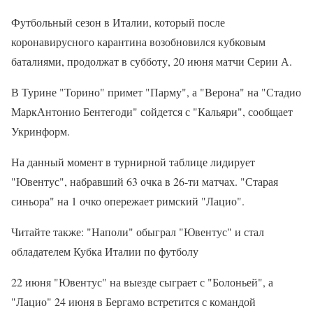
Футбольный сезон в Италии, который после
коронавирусного карантина возобновился кубковым
баталиями, продолжат в субботу, 20 июня матчи Серии А.
В Турине "Торино" примет "Парму", а "Верона" на "Стадио
МаркАнтонио Бентегоди" сойдется с "Кальяри", сообщает
Укринформ.
На данный момент в турнирной таблице лидирует
"Ювентус", набравший 63 очка в 26-ти матчах. "Старая
синьора" на 1 очко опережает римский "Лацио".
Читайте также: "Наполи" обыграл "Ювентус" и стал
обладателем Кубка Италии по футболу
22 июня "Ювентус" на выезде сыграет с "Болоньей", а
"Лацио" 24 июня в Бергамо встретится с командой