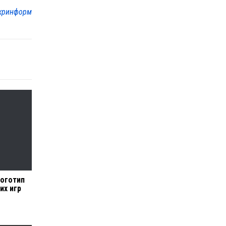
кринформ
логотип
их игр