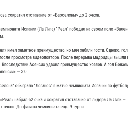
ова сократил отставание от «Барселоны» до 2 очков.
чемпионата Испании (Ла Лига) "Реал" победил на своем поле «Вален
м.
ал» имел заметное преимущество, но мяч забили гости. Однако, го
 после просмотра видеоповтора. После перерыва мадридцы вышли 
. Впоследствии Асенсио удвоил преимущество хозяев. А гол Бензе
аленсии» — 3:0.
рселона" обыграла "Леганес" в матче чемпионата Испании по футбол
«Реал» набрал 62 очка и сократил отставание от лидера Ла Лиги —
х очков. До финиша чемпионата еще 9 туров.