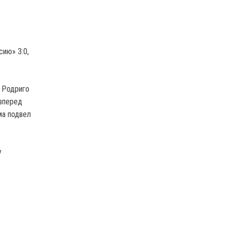
сию» 3:0,
л Родриго
вперед
ма подвел
у