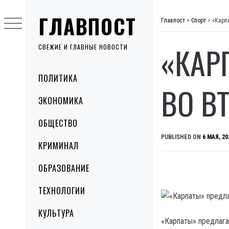
Skip
ГЛАВПОСТ
to
Главпост
>
Спорт
>
«Карп
content
«КАР
СВЕЖИЕ И ГЛАВНЫЕ НОВОСТИ
Primary
ПОЛИТИКА
Menu
ВО В
ЭКОНОМИКА
ОБЩЕСТВО
PUBLISHED ON
6 МАЯ, 20
КРИМИНАЛ
ОБРАЗОВАНИЕ
ТЕХНОЛОГИИ
КУЛЬТУРА
«Карпаты» предлага