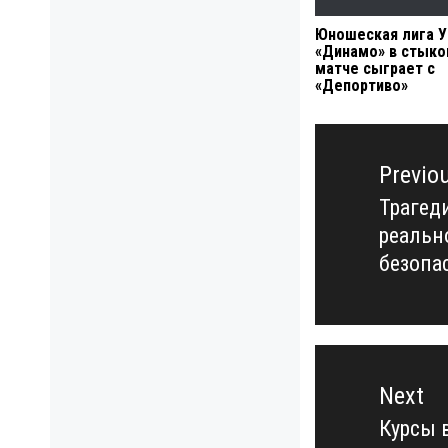
Юношеская лига У
«Динамо» в стык
матче сыграет с
«Депортиво»
Навигация
по
Previo
записям
Трагед
Previo
реальн
post:
безопа
Next
Курсы 
Next