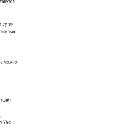
танутся
и сутки
Насильно
тва можно
утцайт
.
ал УАФ