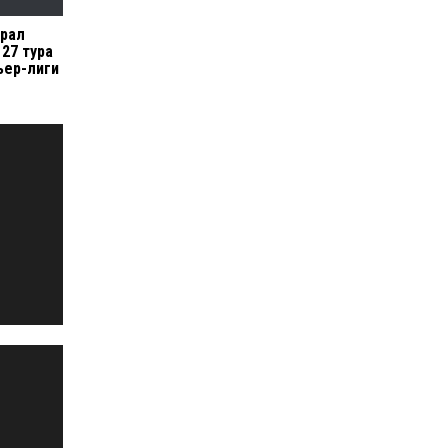
грал
 27 тура
ьер-лиги