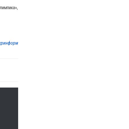
лимпика»,
кринформ