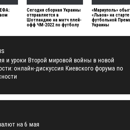
ЕФА:
Сегодня сборная Украины
«Мариуполь» обы
овом
отправляется в
«Львов» на старте
Шотландию на матч плей-
футбольной Прем
офф ЧМ-2022 по футболу
Украины
us
ия и уроки Второй мировой войны в новой
us
ости: онлайн-дискуссия Киевского форума по
сности
валют на 6 мая