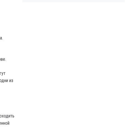
а.
ве.
гут
одни из
оходить
енной