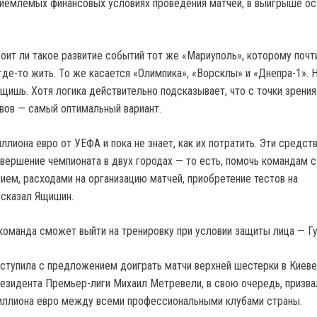
риемлемых финансовых условиях проведения матчей, в выигрыше ос
роит ли такое развитие событий тот же «Мариуполь», которому почт
где-то жить. То же касается «Олимпика», «Ворсклы» и «Днепра-1». 
щишь. Хотя логика действительно подсказывает, что с точки зрения
вов — самый оптимальный вариант.
ллиона евро от УЕФА и пока не знает, как их потратить. Эти средс
авершение чемпионата в двух городах — то есть, помочь командам с
ием, расходами на организацию матчей, приобретение тестов на
ссказал Ящишин.
 команда сможет выйти на тренировку при условии защиты лица — Г
ступила с предложением доиграть матчи верхней шестерки в Киеве
резидента Премьер-лиги Михаил Метревели, в свою очередь, призв
иллиона евро между всеми профессиональными клубами страны.