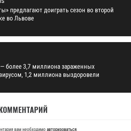
us
ты» предлагают доиграть сезон во второй
us
ке во Львове
 — более 3,7 миллиона зараженных
вирусом, 1,2 миллиона выздоровели
 КОММЕНТАРИЙ
ентария вам необходимо
авторизоваться
.