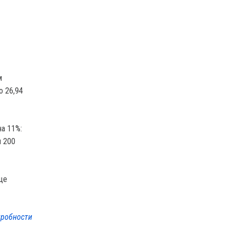
м
о 26,94
а 11%:
и 200
ще
робности