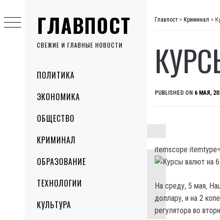
Skip
ГЛАВПОСТ
to
Главпост
>
Криминал
>
К
content
КУРС
СВЕЖИЕ И ГЛАВНЫЕ НОВОСТИ
Primary
ПОЛИТИКА
Menu
PUBLISHED ON
6 МАЯ, 20
ЭКОНОМИКА
ОБЩЕСТВО
КРИМИНАЛ
itemscope itemtype=
ОБРАЗОВАНИЕ
ТЕХНОЛОГИИ
На среду, 5 мая, Н
доллару, и на 2 коп
КУЛЬТУРА
регулятора во вторн