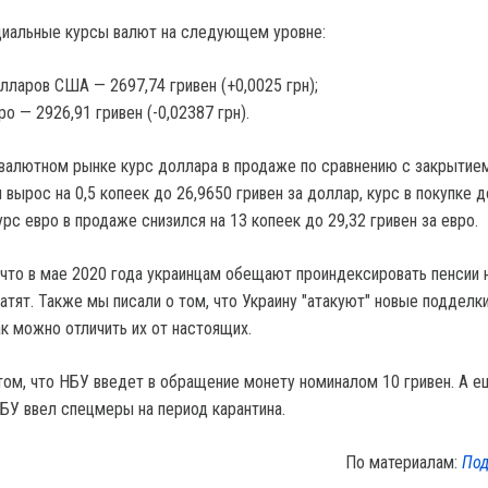
циальные курсы валют на следующем уровне:
лларов США — 2697,74 гривен (+0,0025 грн);
ро — 2926,91 гривен (-0,02387 грн).
валютном рынке курс доллара в продаже по сравнению с закрытие
ырос на 0,5 копеек до 26,9650 гривен за доллар, курс в покупке д
урс евро в продаже снизился на 13 копеек до 29,32 гривен за евро.
что в мае 2020 года украинцам обещают проиндексировать пенсии н
атят. Также мы писали о том, что Украину "атакуют" новые подделк
ак можно отличить их от настоящих.
том, что НБУ введет в обращение монету номиналом 10 гривен. А е
НБУ ввел спецмеры на период карантина.
По материалам:
Под