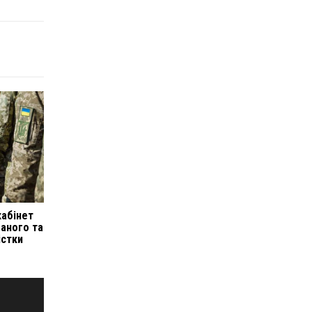
кабінет
заного та
істки