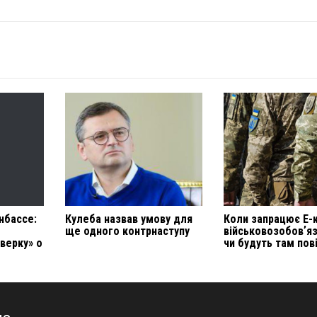
нбассе:
Кулеба назвав умову для
Коли запрацює Е-
ще одного контрнаступу
військовозобовʼя
верку» о
чи будуть там пов