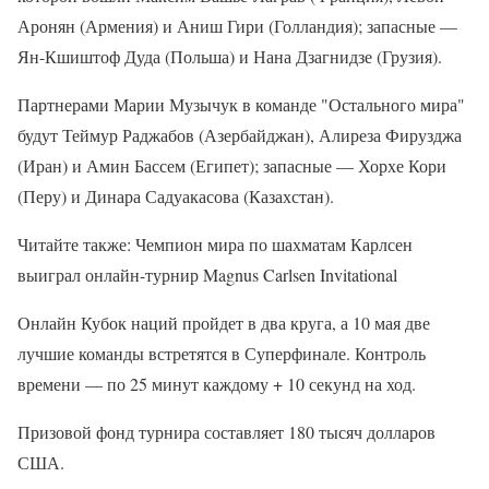
Аронян (Армения) и Аниш Гири (Голландия); запасные —
Ян-Кшиштоф Дуда (Польша) и Нана Дзагнидзе (Грузия).
Партнерами Марии Музычук в команде "Остального мира"
будут Теймур Раджабов (Азербайджан), Алиреза Фирузджа
(Иран) и Амин Бассем (Египет); запасные — Хорхе Кори
(Перу) и Динара Садуакасова (Казахстан).
Читайте также: Чемпион мира по шахматам Карлсен
выиграл онлайн-турнир Magnus Carlsen Invitational
Онлайн Кубок наций пройдет в два круга, а 10 мая две
лучшие команды встретятся в Суперфинале. Контроль
времени — по 25 минут каждому + 10 секунд на ход.
Призовой фонд турнира составляет 180 тысяч долларов
США.