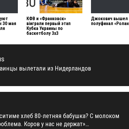
руют
КФВ и «Франковск»
Джокович вышел 
н 30 мая
віиграли первый этап
полуфинал «Ролан
юля
Кубка Украины по
баскетболу 3х3
us
раинцы вылетали из Нидерландов
us
іситиме хлеб 80-летняя бабушка? С молоком
роблема. Коров у нас не держат»…