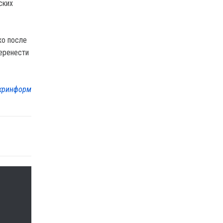
ских
ко после
перенести
кринформ