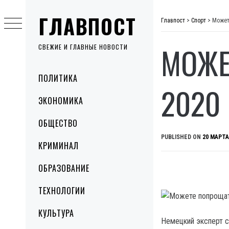
Skip
ГЛАВПОСТ
to
Главпост
>
Спорт
>
Может
content
МОЖЕ
СВЕЖИЕ И ГЛАВНЫЕ НОВОСТИ
Primary
ПОЛИТИКА
Menu
2020
ЭКОНОМИКА
ОБЩЕСТВО
PUBLISHED ON
20 МАРТА
КРИМИНАЛ
ОБРАЗОВАНИЕ
ТЕХНОЛОГИИ
КУЛЬТУРА
Немецкий эксперт с