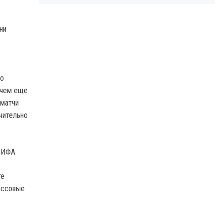
ни
е
но
с чем еще
 матчи
чительно
 ФИФА
те
ассовые