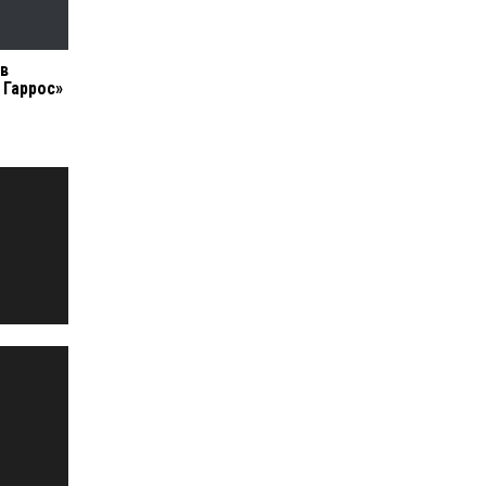
в
 Гаррос»