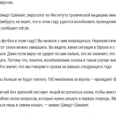
ирусом.
мидт-Шаназит, вирусолог из Института тропической медицины име
амбурге, не верит, что в этом году удастся возобновить проведени
 сообщает ndr.de.
футбол в этом году? Вы можете с ним попрощаться. Нереалистич
тот сезон можно завершить. Вы видите, какая ситуация в Европе и 
ся. Даже если вирус не ударит по нам сильно, это не означает, что
ть. Потому что, понятно, возобновление сезона в таком случае зна
Это значит, что мы говорим о сроках не раньше следующего года.
бы больше не будут платить 100 миллионов за игрока — президент
тчей без зрителей заставит людей встречаться снова, чтобы вмес
ейчас полно вопросов, которые нужно решить в первую очередь. М
ься лишь в самом конце», — заявил Шмидт-Шаназит.