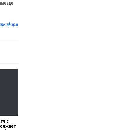
 выезде
кринформ
тч с
должает