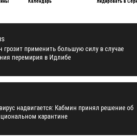
аины
Календарь
лидировать в Сер
us
н грозит применить большую силу в случае
us
ния перемирия в Идлибе
вирус надвигается: Кабмин принял решение об
циональном карантине