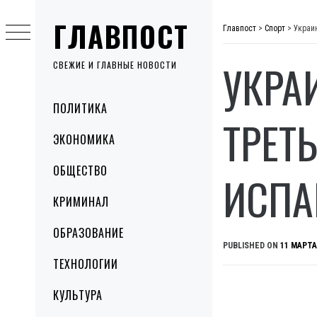
Skip
ГЛАВПОСТ
to
Главпост
>
Спорт
>
Украин
content
УКРА
СВЕЖИЕ И ГЛАВНЫЕ НОВОСТИ
Primary
ПОЛИТИКА
Menu
ТРЕТЬ
ЭКОНОМИКА
ОБЩЕСТВО
ИСПА
КРИМИНАЛ
ОБРАЗОВАНИЕ
PUBLISHED ON
11 МАРТА
ТЕХНОЛОГИИ
КУЛЬТУРА