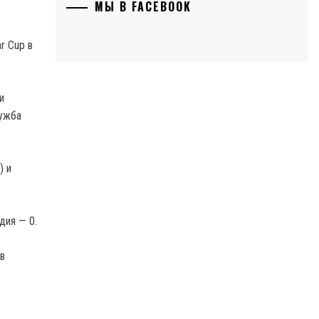
МЫ В FACEBOOK
r Cup в
и
лужба
) и
дия — 0.
 в