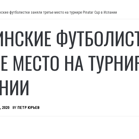
ские футболистки заняли третье место на турнире Pinatar Cup в Испании
ИНСКИЕ ФУТБОЛИС
Е МЕСТО НА ТУРНИР
НИИ
, 2020
BY
ПЕТР ЮРЬЕВ