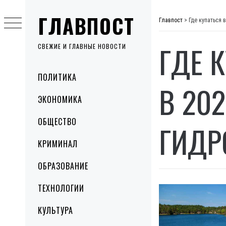
Skip
ГЛАВПОСТ
to
Главпост
>
Где купаться 
content
ГДЕ 
СВЕЖИЕ И ГЛАВНЫЕ НОВОСТИ
Primary
ПОЛИТИКА
Menu
В 20
ЭКОНОМИКА
ОБЩЕСТВО
ГИДР
КРИМИНАЛ
ОБРАЗОВАНИЕ
ТЕХНОЛОГИИ
КУЛЬТУРА