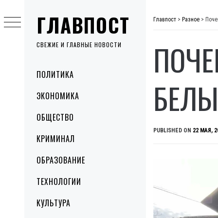
Skip
ГЛАВПОСТ
to
Главпост
>
Разное
>
Поче
content
ПОЧЕ
СВЕЖИЕ И ГЛАВНЫЕ НОВОСТИ
Primary
ПОЛИТИКА
Menu
БЕЛЫ
ЭКОНОМИКА
ОБЩЕСТВО
PUBLISHED ON
22 МАЯ, 2
КРИМИНАЛ
ОБРАЗОВАНИЕ
ТЕХНОЛОГИИ
КУЛЬТУРА