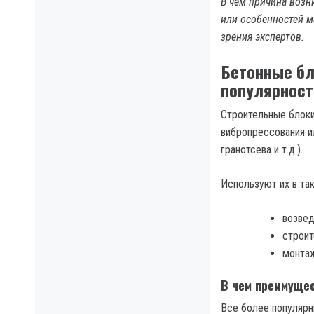
В чем причина возн
или особенностей м
зрения экспертов.
Бетонные бл
популярнос
Строительные блоки
вибропрессования ил
гранотсева и т.д.).
Используют их в так
возвед
строит
монтаж
В чем преимуще
Все более популяр