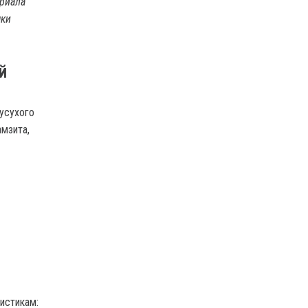
ериала
чки
й
усухого
амзита,
истикам: