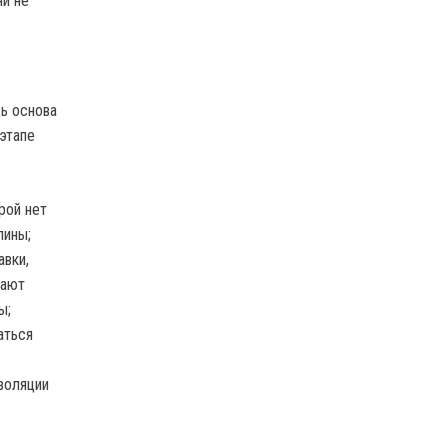
ни не
ь основа
этапе
рой нет
лины;
вки,
шают
ы;
аться
золяции