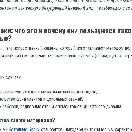
икновения такой проблемы, является ли это результатом брака мат
онтажа и как вернуть безупречный внешний вид — разберемся с то
оки: что это и почему они пользуются тако
тью?
 — это искусственный камень, который изготавливают методом пол
и литья из смеси цемента, воды и наполнителей (песка, щебня, кер
их случаях:
ение несущих стен и межкомнатных перегородок;
ельство фундаментов и цокольных этажей;
 заборов, подпорных стен и элементов ландшафтного дизайна.
ства такого материала?
ными
бетонные блоки
становятся благодаря их техническим характер