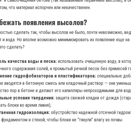
я” и самоочищения бетона (так называемые первичные высолы), и о
том, что материал испорчен или некачественен.
бежать появления высолов?
остью сделать так, чтобы высолов не было, почти невозможно, вед
т и вода. Но вполне возможно минимизировать их появление еще на 
 это сделать?
оль качества воды и песка:
использовать очищенную воду, в кото
чного содержания солей, и промытый речной песок без примесей г
нение гидрофобизаторов и пластификаторов:
специальные доба
е вводятся в бетонную смесь или кладочный раствор — они умень
ство пор в бетоне и делают его капилляры непроходимыми для вод
льные условия твердения:
защита свежей кладки от дождя (стар
ать блоки во время ливня);
твенная гидроизоляция:
обустройство надежной отсечной гидрои
фундаментом и стеной, чтобы блоки не “тянули” влагу из почвы.