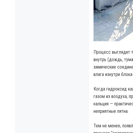
Процесс выглядит та
внутрь (дождь, тума
химические соедине
влага изнутри блок
Когда гидроксид ка
газом из воздуха, п
кальция — практиче
неприятные пятна.
Тем не менее, появ