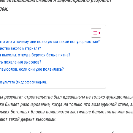
ром.
что это и почему они пользуются такой популярностью?
ества такого материала?
 высолы: откуда берутся белые пятна?
ть появления высолов?
т высолов, если они уже появились?
езультата (гидрофобизация).
обы результат строительства был идеальным не только функциональн
же бывает разочарование, когда на только что возведенной стене, 
ньких бетонных блоков появляются хаотичные белые пятна или раз
ают такой дефект высолами.