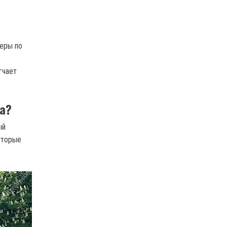
меры по
гчает
а?
ый
оторые