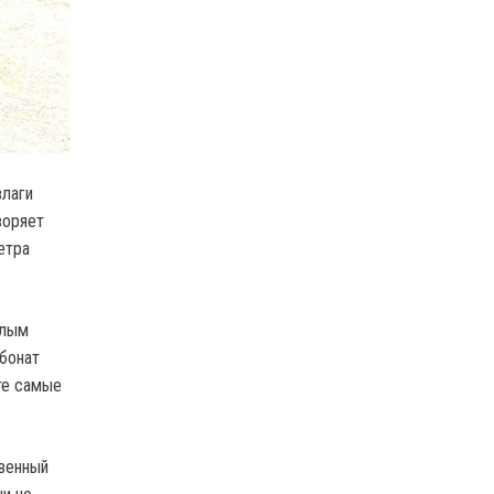
влаги
воряет
етра
слым
рбонат
те самые
твенный