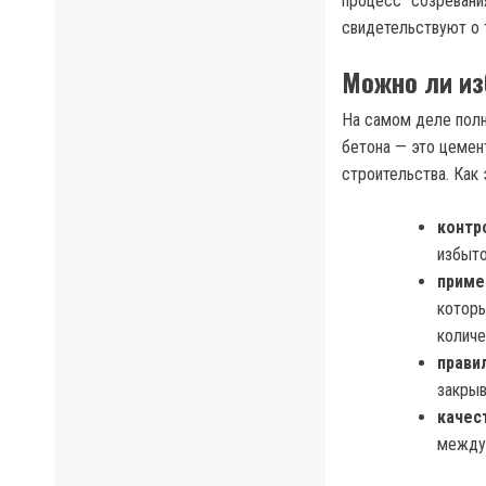
процесс “созревани
свидетельствуют о 
Можно ли из
На самом деле полн
бетона — это цемен
строительства. Как
контр
избыто
приме
которы
количе
прави
закрыв
качес
между 