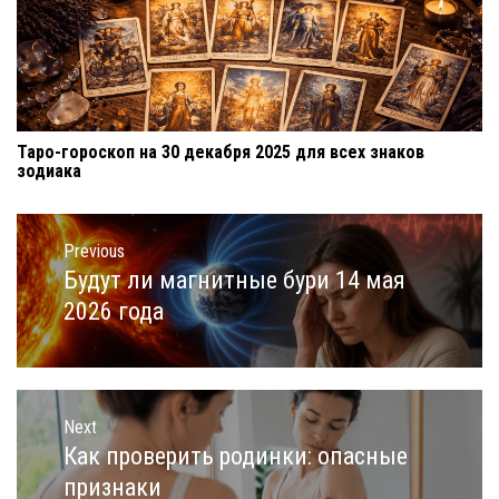
Таро-гороскоп на 30 декабря 2025 для всех знаков
зодиака
Навигация
по
Previous
записям
Будут ли магнитные бури 14 мая
Previous
post:
2026 года
Next
Как проверить родинки: опасные
Next
post:
признаки