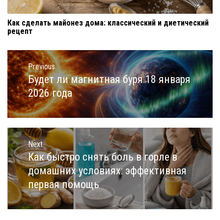
Как сделать майонез дома: классический и диетический
рецепт
Навигация
по
Previous
записям
Будет ли магнитная буря 18 января
Previous
post:
2026 года
Next
Как быстро снять боль в горле в
Next
post:
домашних условиях: эффективная
первая помощь