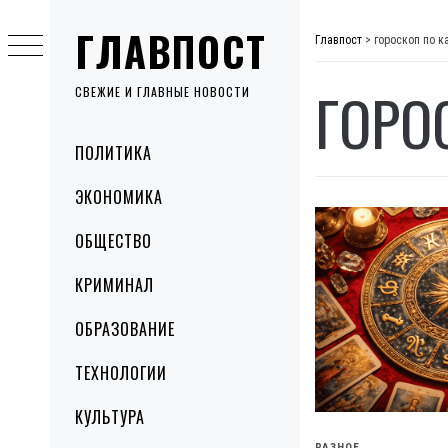
Skip
ГЛАВПОСТ
to
Главпост
>
гороскоп по к
content
ГОРО
СВЕЖИЕ И ГЛАВНЫЕ НОВОСТИ
Primary
ПОЛИТИКА
Menu
ЭКОНОМИКА
ОБЩЕСТВО
КРИМИНАЛ
ОБРАЗОВАНИЕ
ТЕХНОЛОГИИ
КУЛЬТУРА
РАЗНОЕ