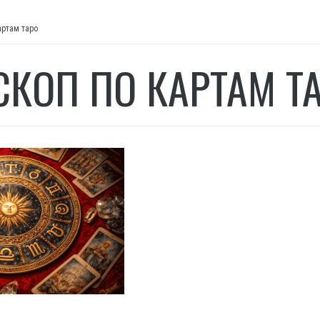
артам таро
СКОП ПО КАРТАМ Т