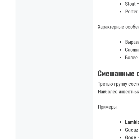
Stout 
Porter
Характерные особен
Вырази
Сложн
Более 
Смешанные с
Третью группу сост
Наиболее известный
Примеры:
Lambi
Gueuz
Gose
—