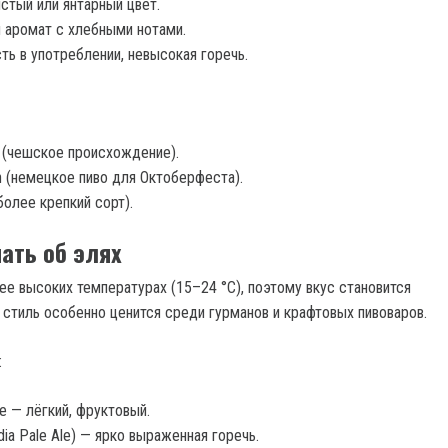
стый или янтарный цвет.
 аромат с хлебными нотами.
ть в употреблении, невысокая горечь.
r (чешское происхождение).
 (немецкое пиво для Октоберфеста).
более крепкий сорт).
нать об элях
ее высоких температурах (15–24 °C), поэтому вкус становится
 стиль особенно ценится среди гурманов и крафтовых пивоваров.
:
le — лёгкий, фруктовый.
ndia Pale Ale) — ярко выраженная горечь.