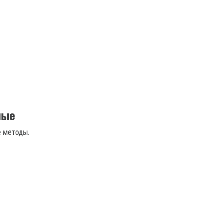
ные
е методы.