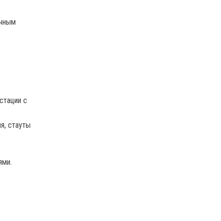
ычным
стации с
я, стауты
ями.