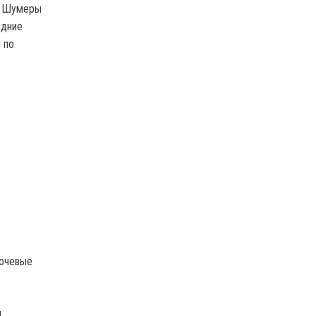
и. Шумеры
едние
 по
лючевые
м