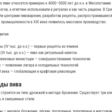
о пиве относятся примерно к 4000–5000 лет до н.э. в Месопотами
огов, а египтяне использовали в ритуалах и как часть рациона. В Ср
ли центрами пивоварения, разработав рецепты, распространившиеся
м промышленности в XIX веке появилось массовое производство.
вития:
 (IV тыс. до н.э.) — первые рецепты из ячменя.
(III тыс. до н.э.) — пиво как ритуальный напиток.
вековые монастыри — совершенствование технологии.
к — появление лагера и холодильных технологий.
 века — глобализация и крафтовая революция.
иды пива
 строится на типе дрожжей и методе брожения. Существует три к
ль и смешанные стили.
ры
— низовое брожение, лёгкие, прозрачные, популярные в массово