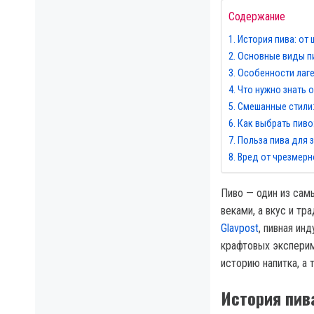
Содержание
История пива: от
Основные виды п
Особенности лаг
Что нужно знать о
Смешанные стили:
Как выбрать пиво
Польза пива для 
Вред от чрезмерн
Пиво — один из сам
веками, а вкус и тр
Glavpost
, пивная ин
крафтовых эксперим
историю напитка, а 
История пив