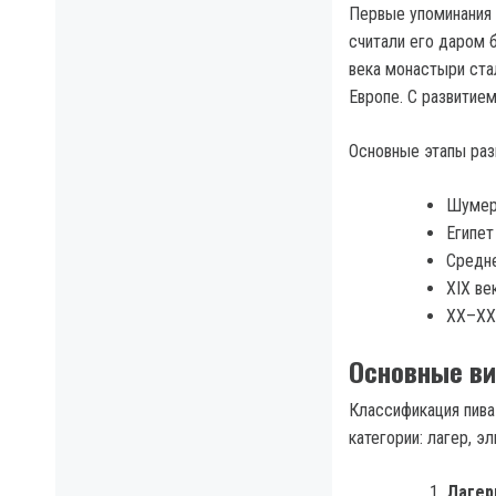
Первые упоминания 
считали его даром б
века монастыри ста
Европе. С развитие
Основные этапы раз
Шумеры
Египет 
Средне
XIX ве
XX–XXI
Основные в
Классификация пива
категории: лагер, э
Лаге