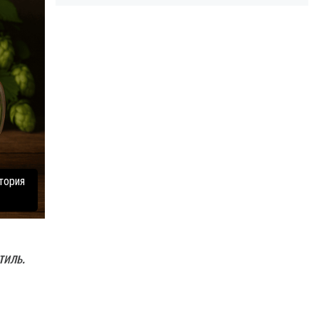
стория
тиль.