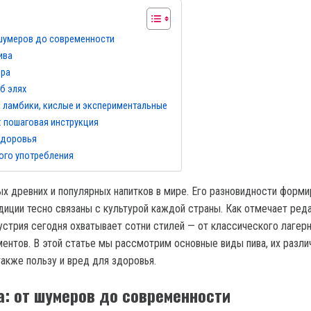
 шумеров до современности
ива
ера
б элях
 ламбики, кислые и экспериментальные
: пошаговая инструкция
здоровья
ого употребления
ых древних и популярных напитков в мире. Его разновидности форм
адиции тесно связаны с культурой каждой страны. Как отмечает ред
дустрия сегодня охватывает сотни стилей — от классического лагер
ентов. В этой статье мы рассмотрим основные виды пива, их различ
также пользу и вред для здоровья.
а: от шумеров до современности