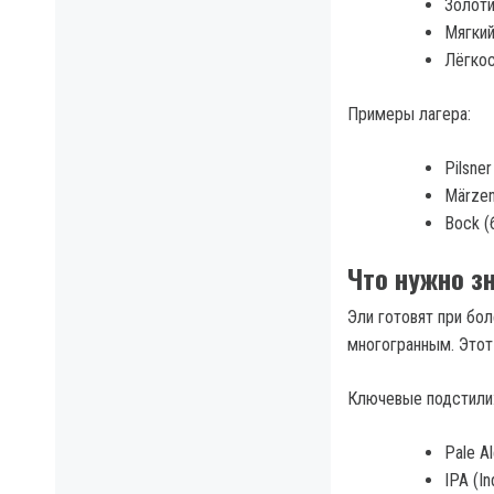
Золоти
Мягкий
Лёгкос
Примеры лагера:
Pilsne
Märzen
Bock (
Что нужно з
Эли готовят при бол
многогранным. Этот
Ключевые подстили
Pale A
IPA (I