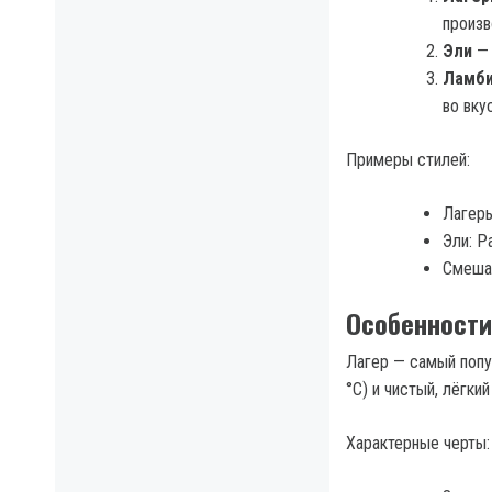
произв
Эли
— 
Ламби
во вку
Примеры стилей:
Лагеры:
Эли: Pa
Смешан
Особенности
Лагер — самый попу
°C) и чистый, лёгкий
Характерные черты: