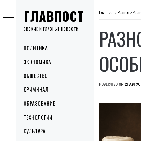
Skip
ГЛАВПОСТ
to
Главпост
>
Разное
>
Разн
content
РАЗН
СВЕЖИЕ И ГЛАВНЫЕ НОВОСТИ
Primary
ПОЛИТИКА
Menu
ОСОБ
ЭКОНОМИКА
ОБЩЕСТВО
PUBLISHED ON
21 АВГУС
КРИМИНАЛ
ОБРАЗОВАНИЕ
ТЕХНОЛОГИИ
КУЛЬТУРА