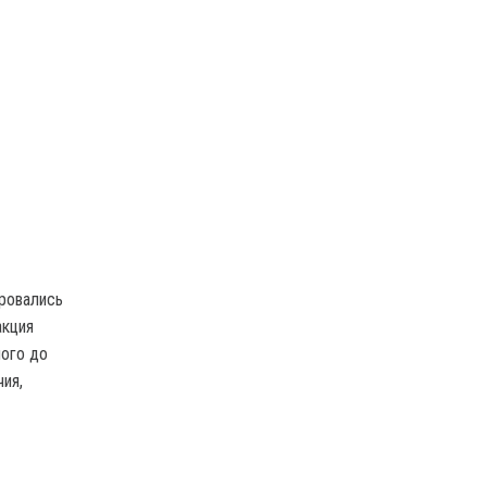
ировались
акция
ного до
ия,