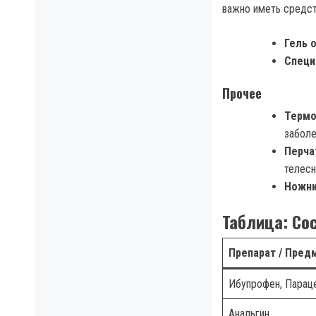
важно иметь средст
Гель 
Специ
Прочее
Терм
заболе
Перча
телесн
Ножн
Таблица: Со
Препарат / Пред
Ибупрофен, Парац
Анальгин