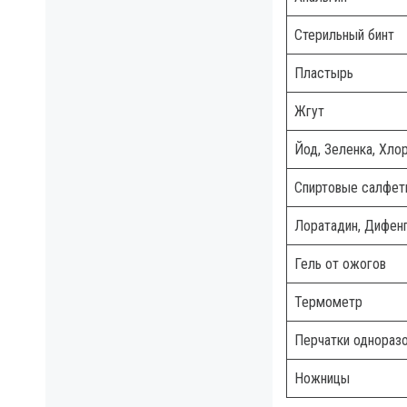
Стерильный бинт
Пластырь
Жгут
Йод, Зеленка, Хло
Спиртовые салфет
Лоратадин, Дифен
Гель от ожогов
Термометр
Перчатки однораз
Ножницы