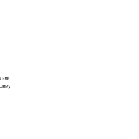
х или
вшему