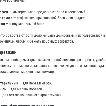
итие воспалений.
офен
— универсальное средство от боли и воспалений.
етамол
— эффективен при головной боли и лихорадке.
гин
— в случае сильной боли.
 что средства от боли должны быть дозированы и использоваться в
трукциями, чтобы избежать побочных эффектов.
еревязки
иалы необходимы для оказания первой помощи при порезах, ушиба
и помогут временно остановить кровотечение до того, как пострада
ессиональная медицинская помощь.
стерильный
— для перевязки ран.
ырь
— для мелких порезов.
 для остановки сильного кровотечения.
дезинфицирующие средства