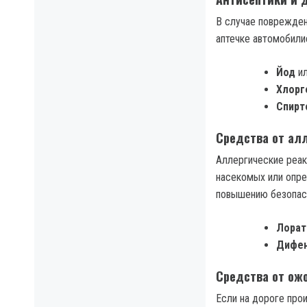
В случае поврежден
аптечке автомобили
Йод
и
Хлорг
Спирт
Средства от ал
Аллергические реак
насекомых или опре
повышению безопас
Лорат
Дифен
Средства от ож
Если на дороге про