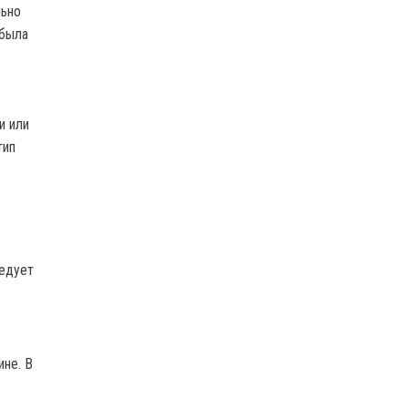
льно
 была
и или
тип
ледует
не. В