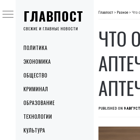
Skip
ГЛАВПОСТ
to
Главпост
>
Разное
>
Что 
content
ЧТО 
СВЕЖИЕ И ГЛАВНЫЕ НОВОСТИ
Primary
ПОЛИТИКА
Menu
АПТЕ
ЭКОНОМИКА
ОБЩЕСТВО
АПТЕ
КРИМИНАЛ
ОБРАЗОВАНИЕ
PUBLISHED ON
9 АВГУСТ
ТЕХНОЛОГИИ
КУЛЬТУРА