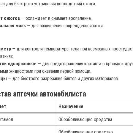
ва для быстрого устранения последствий ожога.
от ожогов
— охлаждает и снимает воспаление.
альная мазь
— для заживления поврежденной кожи.
ометр
— для контроля температуры тела при возможных простудах 
ваниях.
тки одноразовые
— для предотвращения контакта с кровью и дру
ыми жидкостями при оказании первой помощи.
ицы
— для быстрого разрезания бинтов и других материалов.
став аптечки автомобилиста
мет
Назначение
етамол
Обезболивающие средства
Обезболивающее средство