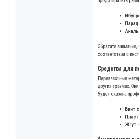
предотвратить разв
Ибупр
Парац
Аналь
Обратите внимание,
соответствии с инс
Средства для п
Перевязочные матер
других травмах. Он
будет оказана проф
Бинт 
Пласт
Жгут
—
Антисептики и 