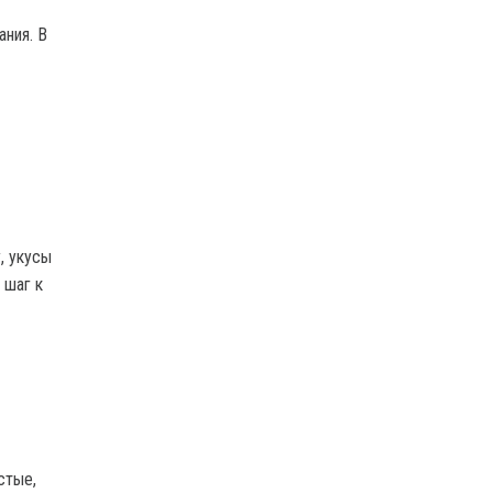
ния. В
, укусы
 шаг к
стые,