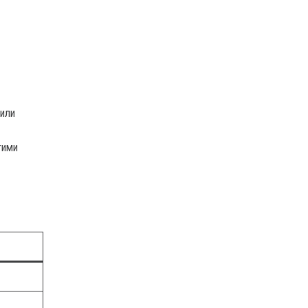
или
гими