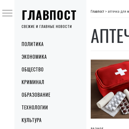
Skip
ГЛАВПОСТ
to
Главпост
>
аптечка для 
content
АПТЕ
СВЕЖИЕ И ГЛАВНЫЕ НОВОСТИ
Primary
ПОЛИТИКА
Menu
ЭКОНОМИКА
ОБЩЕСТВО
КРИМИНАЛ
ОБРАЗОВАНИЕ
ТЕХНОЛОГИИ
КУЛЬТУРА
РАЗНОЕ