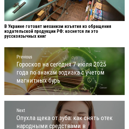
В Украине готовят механизм изъятия из обращения
издательской продукции РФ: коснется ли это
русскоязычных книг
Навигация
по
Previous
записям
Гороскоп на сегодня 7 июля 2025
Previous
post:
года по знакам зодиака с учетом
магнитных бурь
Next
Опухла щека от зуба: как снять отек
Next
post:
народными средствами в