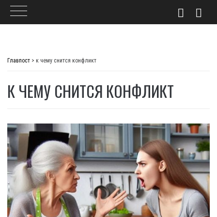
Skip
to
Главпост
>
к чему снится конфликт
content
К ЧЕМУ СНИТСЯ КОНФЛИКТ