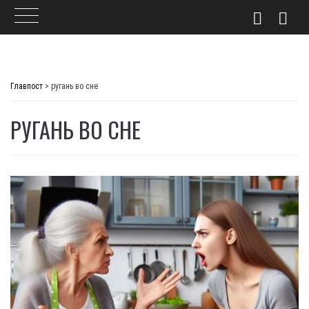
Skip
to
Главпост
>
ругань во сне
content
РУГАНЬ ВО СНЕ