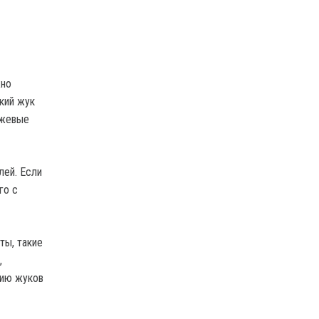
жно
кий жук
нжевые
лей. Если
го с
ты, такие
,
цию жуков