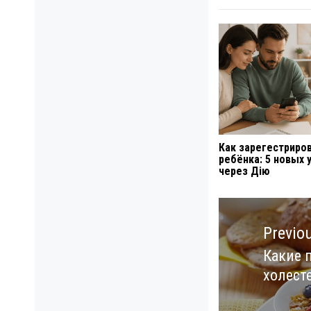
Как зарегестриро
ребёнка: 5 новых 
через Дію
Навигация
по
Previo
записям
Какие 
Previo
холест
post: