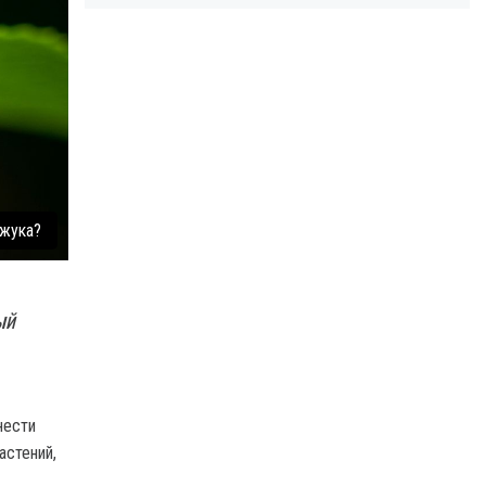
 жука?
ый
нести
астений,