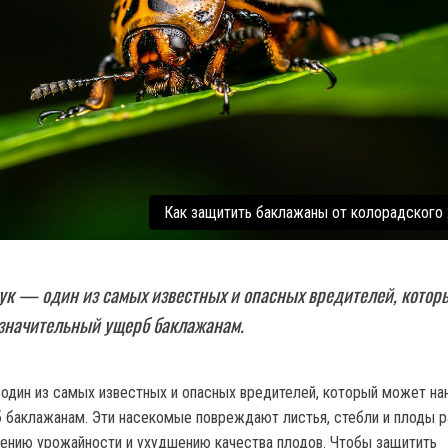
Как защитить баклажаны от колорадского
ук — один из самых известных и опасных вредителей, котор
 значительный ущерб баклажанам.
один из самых известных и опасных вредителей, который может на
 баклажанам. Эти насекомые повреждают листья, стебли и плоды р
жению урожайности и ухудшению качества плодов. Чтобы защитить