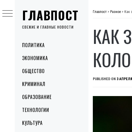
Skip
ГЛАВПОСТ
to
Главпост
>
Разное
>
Как 
content
КАК 
СВЕЖИЕ И ГЛАВНЫЕ НОВОСТИ
Primary
ПОЛИТИКА
Menu
КОЛО
ЭКОНОМИКА
ОБЩЕСТВО
PUBLISHED ON
3 АПРЕЛЯ
КРИМИНАЛ
ОБРАЗОВАНИЕ
ТЕХНОЛОГИИ
КУЛЬТУРА