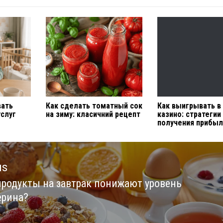
вать
Как сделать томатный сок
Как выигрывать в
услуг
на зиму: класичний рецепт
казино: стратегии
получения прибы
us
продукты на завтрак понижают уровень
us
ерина?