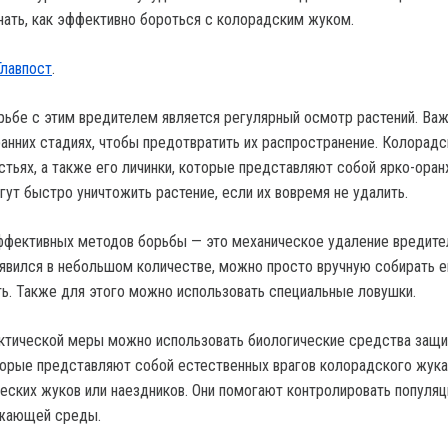
нать, как эффективно бороться с колорадским жуком.
Главпост
.
ьбе с этим вредителем является регулярный осмотр растений. Ва
ранних стадиях, чтобы предотвратить их распространение. Колорадс
истьях, а также его личинки, которые представляют собой ярко-ора
гут быстро уничтожить растение, если их вовремя не удалить.
ффективных методов борьбы — это механическое удаление вредите
явился в небольшом количестве, можно просто вручную собирать е
ть. Также для этого можно использовать специальные ловушки.
ктической меры можно использовать биологические средства защи
торые представляют собой естественных врагов колорадского жука
ческих жуков или наездников. Они помогают контролировать популя
ужающей среды.