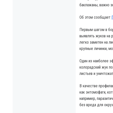
баклажаны, важно з
Об этом сообщает
Первым шагом в бор
выявлять жуков на 
легко заметен на л
крупные личинки, мо
Один из наиболее э
колорадский жук по
листьев и уничтожа
В качестве профила
как энтомофаги, ко
например, паразити
без вреда для окр