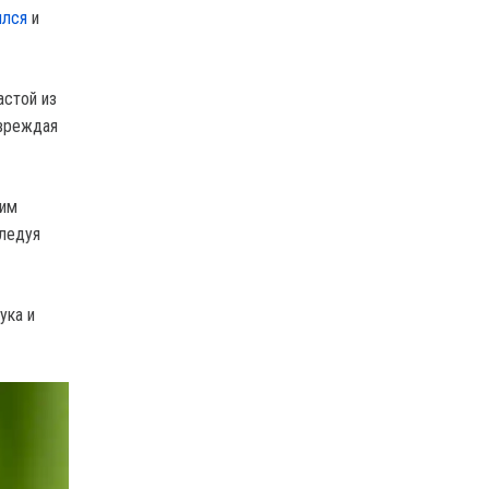
ился
и
астой из
овреждая
ким
следуя
ука и