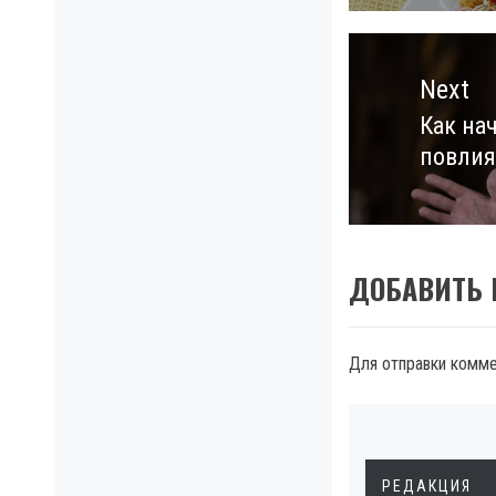
Next
Как на
Next
повлия
post:
ДОБАВИТЬ
Для отправки комм
РЕДАКЦИЯ