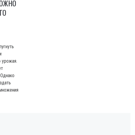
МОЖНО
ГО
пугнуть
м
 урожая.
ет
 Однако
здать
змножения