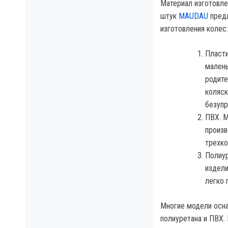
Материал изготовле
штук
MAUDAU
предл
изготовления колес:
Пласти
малень
родите
коляск
безупр
ПВХ. М
произв
трехко
Полиур
издели
легко 
Многие модели осна
полиуретана и ПВХ.