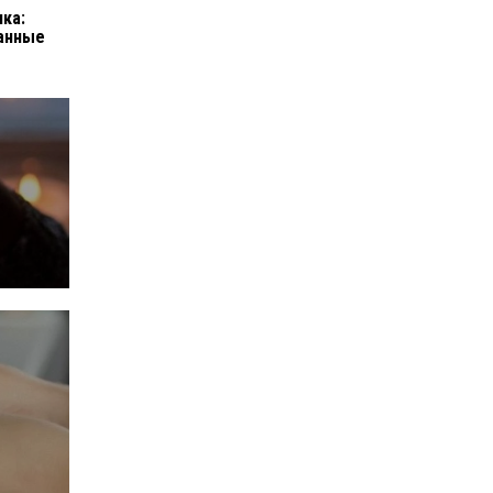
ка:
анные