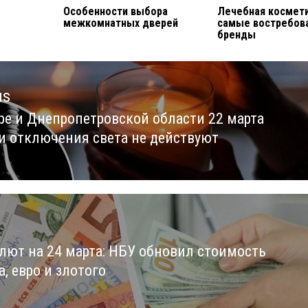
Особенности выбора
Лечебная космети
межкомнатных дверей
самые востребов
бренды
us
ре и Днепропетровской области 22 марта
us
и отключения света не действуют
алют на 24 марта: НБУ обновил стоимость
, евро и злотого