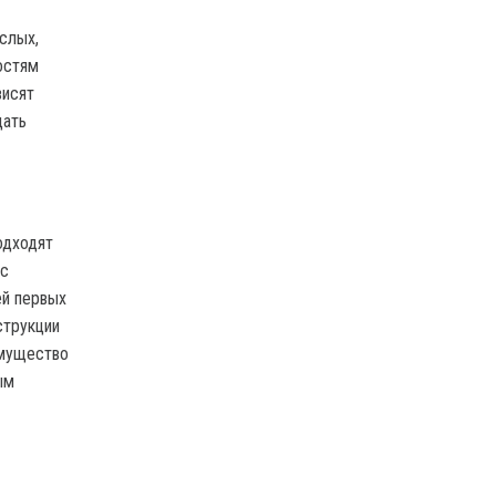
слых,
остям
висят
дать
одходят
ес
ей первых
струкции
имущество
ым