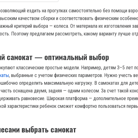
позволяющий ездить на прогулках самостоятельно без помощи взро
высоким качеством сборки и соответствовать физическим особенн
ажный критерий выбора — колеса. От материала их изготовления за
ость. Поэтому предлагаем рассмотреть, какому варианту лучше от
ый самокат — оптимальный выбор
купают классические простые модели. Например, детям 3–5 лет п
каты
, выбранные с учетом физических параметров. Нужно учесть в
ошибочно определить максимальную нагрузку. В самокатах для дет
 часть оснащена двумя, задняя — одним колесом. За счет такой кон
держивать равновесие. Широкая платформа — дополнительное пре
акой характеристики ребенок сможет комфортно пользоваться перв
лесами выбрать самокат