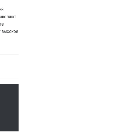
ий
озволяют
те
т высокое