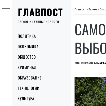
Skip
ГЛАВПОСТ
to
Главпост
>
Разное
>
Само
content
САМО
СВЕЖИЕ И ГЛАВНЫЕ НОВОСТИ
Primary
ПОЛИТИКА
Menu
ВЫБО
ЭКОНОМИКА
ОБЩЕСТВО
PUBLISHED ON
24 МАРТА
КРИМИНАЛ
ОБРАЗОВАНИЕ
ТЕХНОЛОГИИ
КУЛЬТУРА