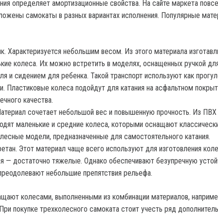
ния определяет амортизационные свойства. На сайте маркета повс
ожены самокаты в разных вариантах исполнения. Популярные мат
к. Характеризуется небольшим весом. Из этого материала изготав
кие колеса. Их можно встретить в моделях, оснащенных ручкой дл
ля и сидением для ребенка. Такой транспорт используют как прогу
и. Пластиковые колеса подойдут для катания на асфальтном покрыт
ечного качества.
атериал сочетает небольшой вес и повышенную прочность. Из ПВХ
одят маленькие и средние колеса, которыми оснащают классическ
лесные модели, предназначенные для самостоятельного катания.
етан. Этот материал чаще всего используют для изготовления кол
я — достаточно тяжелые. Однако обеспечивают безупречную устой
преодолевают небольшие препятствия рельефа.
щают колесами, выполненными из комбинации материалов, наприм
 При покупке трехколесного самоката стоит учесть ряд дополнител