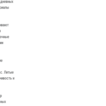
едневных
ериалы
ливают
я
лочные
ии
ие
ес. Литые
чивость и
ер
ьных