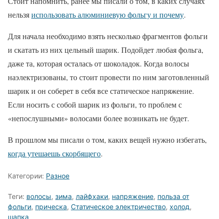
Стоит напомнить, ранее мы писали о том, в каких случаях
нельзя
использовать алюминиевую фольгу и почему
.
Для начала необходимо взять несколько фрагментов фольги
и скатать из них цельный шарик. Подойдет любая фольга,
даже та, которая осталась от шоколадок. Когда волосы
наэлектризованы, то стоит провести по ним заготовленный
шарик и он соберет в себя все статическое напряжение.
Если носить с собой шарик из фольги, то проблем с
«непослушными» волосами более возникать не будет.
В прошлом мы писали о том, каких вещей нужно избегать,
когда утешаешь скорбящего
.
Категории:
Разное
Теги:
волосы
,
зима
,
лайфхаки
,
напряжение
,
польза от
фольги
,
прическа
,
Статическое электричество
,
холод
,
шапка