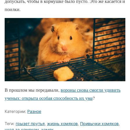
допускать, чтобы в кормушке было пусто. Это же касается и
поилки.
В прошлом мы передавали,
вороны снова смогли удивить
ученых: открыта особая способность их ума
?
Категории:
Разное
Теги:
грызет прутья
,
жизнь хомяков
,
Привычки хомяков
,
уход за хомяком
,
хомяк